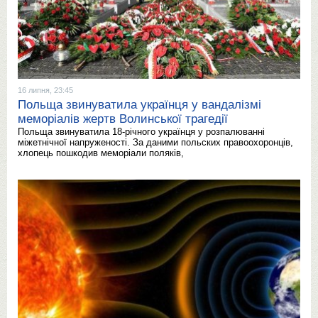
16 липня, 23:45
Польща звинуватила українця у вандалізмі
меморіалів жертв Волинської трагедії
Польща звинуватила 18-річного українця у розпалюванні
міжетнічної напруженості. За даними польских правоохоронців,
хлопець пошкодив меморіали поляків,