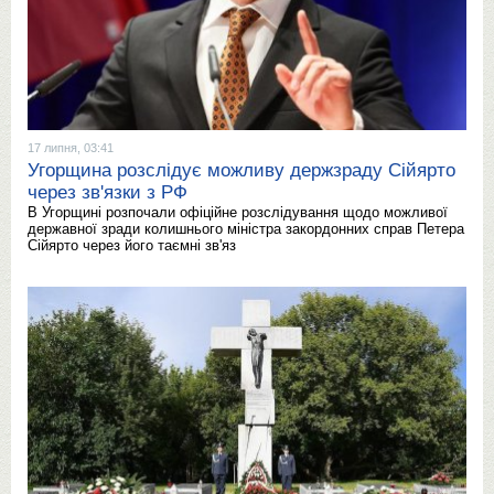
17 липня, 03:41
Угорщина розслідує можливу держзраду Сійярто
через зв'язки з РФ
В Угорщині розпочали офіційне розслідування щодо можливої
державної зради колишнього міністра закордонних справ Петера
Сійярто через його таємні зв'яз