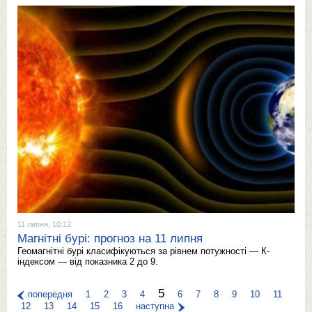
11 липня, 10:12
Магнітні бурі: прогноз на 11 липня
Геомагнітні бурі класифікуються за рівнем потужності — К-
індексом — від показника 2 до 9.
5
попередня
1
2
3
4
6
7
8
9
10
11
12
13
14
15
16
наступна