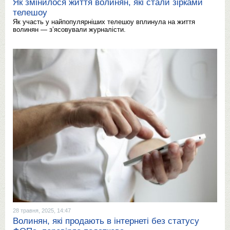
Як змінилося життя волинян, які стали зірками
телешоу
Як участь у найпопулярніших телешоу вплинула на життя
волинян — з’ясовували журналісти.
28 травня, 2025, 14:47
Волинян, які продають в інтернеті без статусу