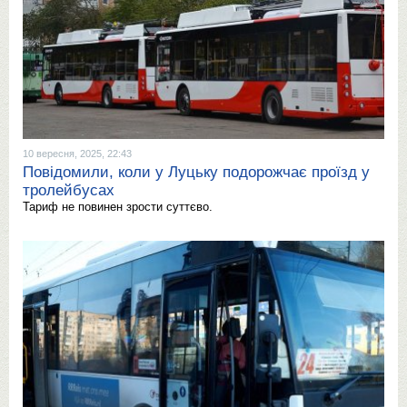
10 вересня, 2025, 22:43
Повідомили, коли у Луцьку подорожчає проїзд у
тролейбусах
Тариф не повинен зрости суттєво.