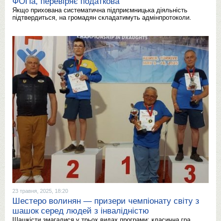
ФОПа, перевіряє податкова
Якщо прихована систематична підприємницька діяльність
підтвердиться, на громадян складатимуть адмінпротоколи.
23 травня, 2025, 18:20
Шестеро волинян — призери чемпіонату світу з
шашок серед людей з інвалідністю
Шашкісти змагалися у трьох видах програми: класична гра,