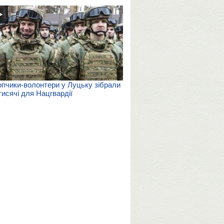
пчики-волонтери у Луцьку зібрали
тисячі для Нацгвардії