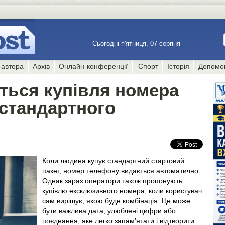
Сьогодні п'ятниця, 07 серпня
 автора
Архів
Онлайн-конференції
Спорт
Історія
Допомо
ться купівля номера
 стандартного
Коли людина купує стандартний стартовий
пакет, номер телефону видається автоматично.
Однак зараз оператори також пропонують
купівлю ексклюзивного номера, коли користувач
сам вирішує, якою буде комбінація. Це може
бути важлива дата, улюблені цифри або
поєднання, яке легко запам’ятати і відтворити.