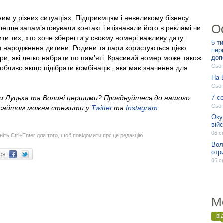
м у різних ситуаціях. Підприємцям і невеликому бізнесу
О
легше запам’ятовували контакт і впізнавали його в рекламі чи
ити тих, хто хоче зберегти у своєму номері важливу дату:
5 т
и народження дитини. Родини та пари користуються цією
пер
доп
и, які легко набрати по пам’яті. Красивий номер може також
Сьог
обливо якщо підібрати комбінацію, яка має значення для
На 
Сьог
7 с
ни Луцька та Волині першими? Приєднуйтеся до нашого
Сьог
м сайтом можна стежити у
Twitter
та
Instagram
.
Оку
вій
06 с
ніть Ctrl+Enter для того, щоб повідомити про це редакцію
Вол
отр
ися
06 с
М
ві