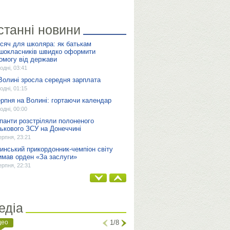
станні новини
исяч для школяра: як батькам
шокласників швидко оформити
омогу від держави
одні, 03:41
Волині зросла середня зарплата
одні, 01:15
ерпня на Волині: гортаючи календар
одні, 00:00
панти розстріляли полоненого
ськового ЗСУ на Донеччині
ерпня, 23:21
инський прикордонник-чемпіон світу
имав орден «За заслуги»
ерпня, 22:31
едіа
део
1/8