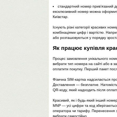
стандартний номер прив’язаний до 
ексклюзивний номер можна оформити
Київстар.
Існують різні категорії красивих номер
комбінаціями цифр і вартістю. Напр
або розташовуються у порядку зрост
Як працює купівля кра
Процес замовлення унікального номе
вибрати тип номера на сайті або в з
оплатити покупку. Перший пакет посл
Фізична SIM-картка надсилається про
Доставлення — безплатне. Натомість
QR-коду, який надходить після оплат
Красивий, як і будь-який інший номе
MNP — усі цифри та код зберігаютьс
оператора чи тарифу. Перенесення 
вибрати самостійно.