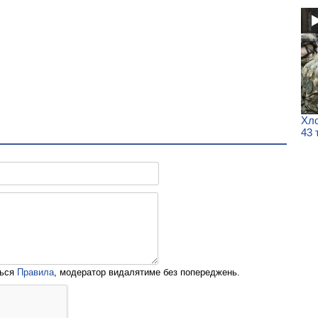
Хло
43 
ться
Правила
, модератор видалятиме без попереджень.