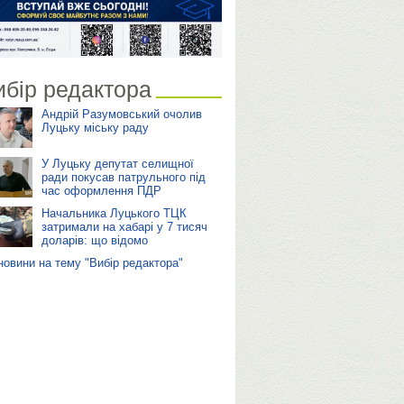
ибір редактора
Андрій Разумовський очолив
Луцьку міську раду
У Луцьку депутат селищної
ради покусав патрульного під
час оформлення ПДР
Начальника Луцького ТЦК
затримали на хабарі у 7 тисяч
доларів: що відомо
 новини на тему "Вибір редактора"