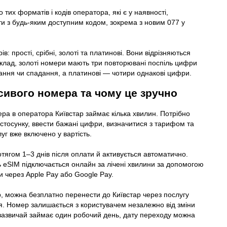
тих форматів і кодів оператора, які є у наявності,
 з будь-яким доступним кодом, зокрема з новим 077 у
ів: прості, срібні, золоті та платинові. Вони відрізняються
иклад, золоті номери мають три повторювані поспіль цифри
ання чи спадання, а платинові — чотири однакові цифри.
сивого номера та чому це зручно
ра в оператора Київстар займає кілька хвилин. Потрібно
астосунку, ввести бажані цифри, визначитися з тарифом та
уг вже включено у вартість.
тягом 1–3 днів після оплати й активується автоматично.
 eSIM підключається онлайн за лічені хвилини за допомогою
и через Apple Pay або Google Pay.
р, можна безплатно перенести до Київстар через послугу
я. Номер залишається з користувачем незалежно від зміни
зазвичай займає один робочий день, дату переходу можна