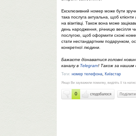
Ексклюзивний номер може бути зручни
така послуга актуальна, щоб клієнти 
на візитівці. Також вона може зацікав
день народження, річницю весілля ч
послугою, щоб оформити схожі номер
стати нестандартним подарунком, ос
конкретної людини.
Бажаєте дізнаватися головні нови
каналу в
Telegram
! Також за наши
Теги:
номер телефона
,
Київстар
Якщо Ви зауважили помилку, виділіть її та натис
0
Поділит