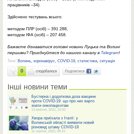
працівників –34).
Здійснено тестувань всього:
методом ПЛР (осіб) – 391 288,
методом ІФА (осіб) – 207 458.
Бажаєте дізнаватися головні новини Луцька та Волині
першими? Приєднуйтеся до нашого каналу в
Telegram
!
Теги:
Волинь
,
коронавірус
,
COVID-19
,
статистика
,
ситуація
0
Поділитися
Інші новини теми
Бустерна і додаткова доза вакцини
проти COVID-19: що про них варто
знати онкопацієнтам
13 жовтня, 2022, 22:50
Хвора приїхала з Італії: у
Волинській області виявили новий
різновид штаму COVID-19
11 серпня, 2022, 08:15