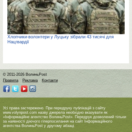
Хлопчики-волонтери у Луцьку зібрали 43 тисячі для
Нацгвардії
© 2011-2026 ВолиньPost
Правила
Реклама
Контакти
Усі права застережено. При передруку публікацій з сайту
www.volynpost.com
назву джерела необхідно вказувати як
«Інформаційне агентство ВолиньPost». Передрук дозволений тільки
за наявності діючого гіперпосилання на сайт Інформаційного
агентства ВолиньPost у другому абзаці.