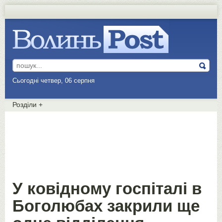
Сьогодні четвер, 06 серпня
Розділи
+
У ковідному госпіталі в
Боголюбах закрили ще