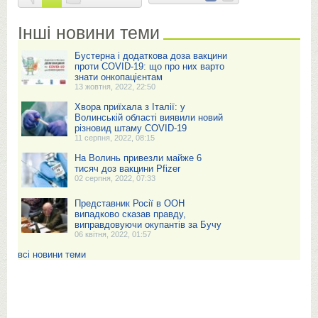
Інші новини теми
Бустерна і додаткова доза вакцини
проти COVID-19: що про них варто
знати онкопацієнтам
13 жовтня, 2022, 22:50
Хвора приїхала з Італії: у
Волинській області виявили новий
різновид штаму COVID-19
11 серпня, 2022, 08:15
На Волинь привезли майже 6
тисяч доз вакцини Pfizer
02 серпня, 2022, 07:33
Представник Росії в ООН
випадково сказав правду,
виправдовуючи окупантів за Бучу
06 квітня, 2022, 01:57
всі новини теми