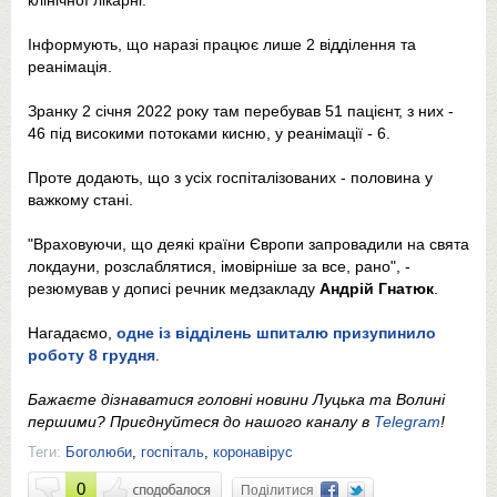
клінічної лікарні.
Інформують, що наразі працює лише 2 відділення та
реанімація.
Зранку 2 січня 2022 року там перебував 51 пацієнт, з них -
46 під високими потоками кисню, у реанімації - 6.
Проте додають, що з усіх госпіталізованих - половина у
важкому стані.
"Враховуючи, що деякі країни Європи запровадили на свята
локдауни, розслаблятися, імовірніше за все, рано", -
резюмував у дописі речник медзакладу
Андрій Гнатюк
.
Нагадаємо,
одне із відділень шпиталю призупинило
роботу 8 грудня
.
Бажаєте дізнаватися головні новини Луцька та Волині
першими? Приєднуйтеся до нашого каналу в
Telegram
!
Теги:
Боголюби
,
госпіталь
,
коронавірус
0
Поділитися