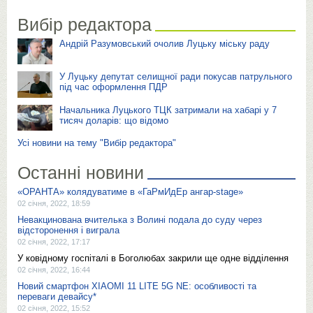
Вибір редактора
Андрій Разумовський очолив Луцьку міську раду
У Луцьку депутат селищної ради покусав патрульного
під час оформлення ПДР
Начальника Луцького ТЦК затримали на хабарі у 7
тисяч доларів: що відомо
Усі новини на тему "Вибір редактора"
Останні новини
«ОРАНТА» колядуватиме в «ГаРмИдЕр ангар-stage»
02 січня, 2022, 18:59
Невакцинована вчителька з Волині подала до суду через
відсторонення і виграла
02 січня, 2022, 17:17
У ковідному госпіталі в Боголюбах закрили ще одне відділення
02 січня, 2022, 16:44
Новий смартфон XIAOMI 11 LITE 5G NE: особливості та
переваги девайсу*
02 січня, 2022, 15:52