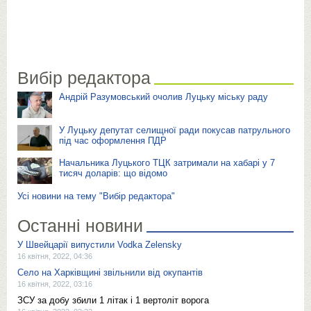
Вибір редактора
Андрій Разумовський очолив Луцьку міську раду
У Луцьку депутат селищної ради покусав патрульного
під час оформлення ПДР
Начальника Луцького ТЦК затримали на хабарі у 7
тисяч доларів: що відомо
Усі новини на тему "Вибір редактора"
Останні новини
У Швейцарії випустили Vodka Zelensky
16 квітня, 2022, 04:36
Село на Харківщині звільнили від окупантів
16 квітня, 2022, 03:16
ЗСУ за добу збили 1 літак і 1 вертоліт ворога