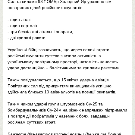
Сил та силами 93-ї ОМБр Холодний Яр уражено сім
повітряних цілей російських окупантів:
- один літак;
- один вертоліт;
- три безпілотні літальні апарати;
- дві крилаті ракети.
Українські бійці зазначають, що через великі втрати,
російські окупанти суттєво знизили активність в
українському повітряному просторі, натомість наносять
удари дистанційно – балістичними та крилами ракетами.
Також повідомляється, що 15 квітня ударна авіація
Повітряних сил під прикриттям винищувачів успішно
здійснила близько 10 авіанальотів на позиції окупантів.
Таким чином ударні групи штурмовиків Су-25 та
бомбардувальників Су-24м на різних напрямках підтримали
з повітря дії побратимів у наземних боях, завдавши
росіянам суттєвих втрат.
Бажаєте дізнаватися головні новини Луцька та Волині