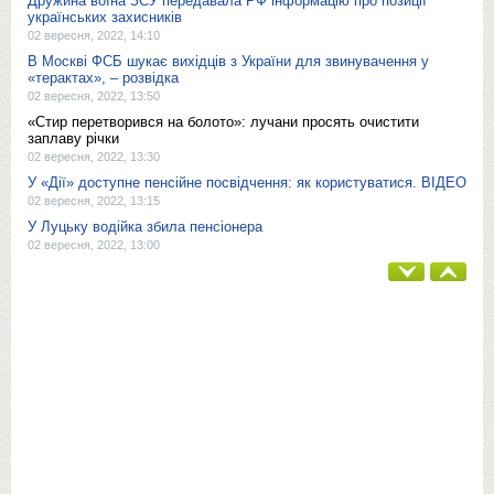
Дружина воїна ЗСУ передавала РФ інформацію про позиції
українських захисників
02 вересня, 2022, 14:10
В Москві ФСБ шукає вихідців з України для звинувачення у
«терактах», – розвідка
02 вересня, 2022, 13:50
«Стир перетворився на болото»: лучани просять очистити
заплаву річки
02 вересня, 2022, 13:30
У «Дії» доступне пенсійне посвідчення: як користуватися. ВІДЕО
02 вересня, 2022, 13:15
У Луцьку водійка збила пенсіонера
02 вересня, 2022, 13:00