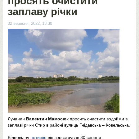
просять очистити
заплаву річки
02 вересня, 2022, 13:30
Лучанин
Валентин Мамосюк
просить очистити водойми в
заплаві річки Стир в районі вулиць Гнідавська – Ковельська.
Відповідну
петицію
він зерєстрував 30 серпня.