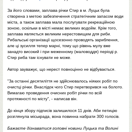
За його словами, заплава річки Стир в м. Луцьк була
створена з метою забезпечення стратегічним запасом води
міста, а також заплава мала послугувати рекреаційною
зоною, оскільки в місті немає великих водойм. Крім того,
заплава являється великим нерестовищем для риби.
Рибальські організації щосезонно проводять зариблення,
але ці зусилля тепер марні, тому що рівень мулу вже
занадто високий і при меженному (маловоддя) періоді р.
Стир риба там існувати не може.
Автор зауважує, що нерест повноцінно не відбувається.
"За останні десятиліття не здійснювалось ніяких робіт по
очистці річки. Внаслідок чого Стир перетворився на болото.
Вимагаю проведення очисних робіт річки по всій
протяжності по місту", - написав він.
До кінця збору підписів залишилося 11 днів. Аби петицію
розглянула міськрада, вона повинна набрати 300 голосів.
Бажаєте дізнаватися головні новини Луцька та Волині