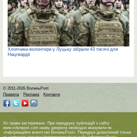
Хлопчики-волонтери у Луцьку зібрали 43 тисячі для
Нацгвардії
© 2011-2026 ВолиньPost
Правила
Реклама
Контакти
Усі права застережено. При передруку публікацій з сайту
www.volynpost.com
назву джерела необхідно вказувати як
«Інформаційне агентство ВолиньPost». Передрук дозволений тільки
за наявності діючого гіперпосилання на сайт Інформаційного