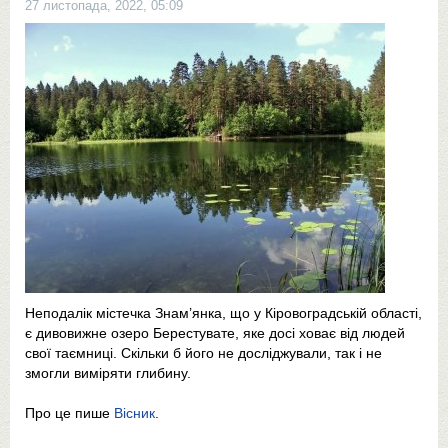
27 листопада, 2022, 05:09
Неподалік містечка Знам’янка, що у Кіровоградській області,
є дивовижне озеро Берестувате, яке досі ховає від людей
свої таємниці. Скільки б його не досліджували, так і не
змогли виміряти глибину.
Про це пише
Вісник
.