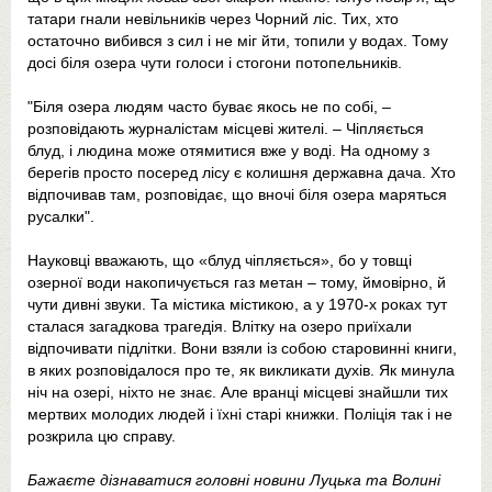
татари гнали невільників через Чорний ліс. Тих, хто
остаточно вибився з сил і не міг йти, топили у водах. Тому
досі біля озера чути голоси і стогони потопельників.
"Біля озера людям часто буває якось не по собі, –
розповідають журналістам місцеві жителі. – Чіпляється
блуд, і людина може отямитися вже у воді. На одному з
берегів просто посеред лісу є колишня державна дача. Хто
відпочивав там, розповідає, що вночі біля озера маряться
русалки".
Науковці вважають, що «блуд чіпляється», бо у товщі
озерної води накопичується газ метан – тому, ймовірно, й
чути дивні звуки. Та містика містикою, а у 1970-х роках тут
сталася загадкова трагедія. Влітку на озеро приїхали
відпочивати підлітки. Вони взяли із собою старовинні книги,
в яких розповідалося про те, як викликати духів. Як минула
ніч на озері, ніхто не знає. Але вранці місцеві знайшли тих
мертвих молодих людей і їхні старі книжки. Поліція так і не
розкрила цю справу.
Бажаєте дізнаватися головні новини Луцька та Волині