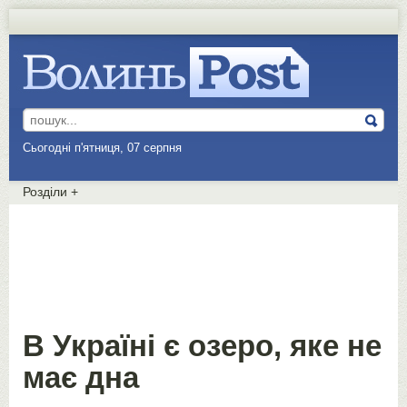
Сьогодні п'ятниця, 07 серпня
Розділи
+
В Україні є озеро, яке не
має дна