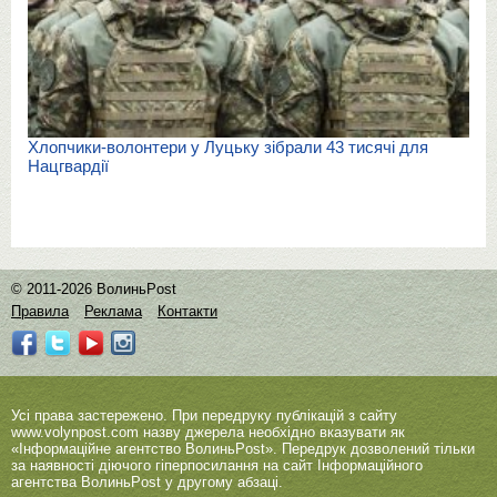
Хлопчики-волонтери у Луцьку зібрали 43 тисячі для
Нацгвардії
© 2011-2026 ВолиньPost
Правила
Реклама
Контакти
Усі права застережено. При передруку публікацій з сайту
www.volynpost.com
назву джерела необхідно вказувати як
«Інформаційне агентство ВолиньPost». Передрук дозволений тільки
за наявності діючого гіперпосилання на сайт Інформаційного
агентства ВолиньPost у другому абзаці.