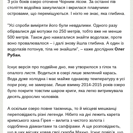
З усіх боків озеро оточене Чорним лісом. За останні пів
століття водойма замулилася і вкрилася плавучими
островами, що переміщуються. І ніхто не знає, яка глибина.
"Усі спроби виміряти його були невдалими. Одного разу
обірвалися дві мотузки по 250 метрів, тобто вже не менше
500 метрів. Також дно намагалися знайти водолази, проте
воно провалювалося – і далі знову йшла глибина. А один із
водолазів потонув, тіла не знайшли", – каже дослідник
Олег
Рубан.
Існує версія про подвійне дно, яке утворилося з гілок та
опалого листя. Водиться в озері лише земляний карась.
Вода дуже холодна і має майже однакову температуру в усі
пори року, не замерзає. Лише взимку 2014-2015 років озеро
було покрите товстим шаром криги, яка легко витримувала
десять дорослих чоловіків.
А оскільки озеро повне таємниць, то й місцеві мешканці
переповідають різні легенди. Нібито на дні лежить карета
кримського хана Гірея – вилита з чистого золота і
оздоблена діамантами та сапфірами. А ще розповідають,
що в цих місцях ховав свої скарби Махно. Існує повір’я, що