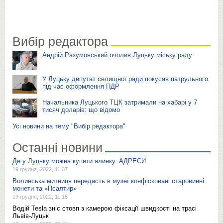
Вибір редактора
Андрій Разумовський очолив Луцьку міську раду
У Луцьку депутат селищної ради покусав патрульного
під час оформлення ПДР
Начальника Луцького ТЦК затримали на хабарі у 7
тисяч доларів: що відомо
Усі новини на тему "Вибір редактора"
Останні новини
Де у Луцьку можна купити ялинку. АДРЕСИ
19 грудня, 2022, 11:37
Волинська митниця передасть в музеї конфісковані старовинні
монети та «Псалтир»
19 грудня, 2022, 11:15
Водій Tesla зніс стовп з камерою фіксації швидкості на трасі
Львів-Луцьк