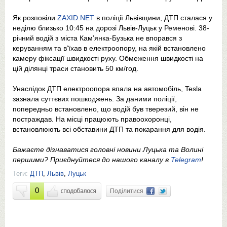
Як розповіли
ZAXID.NET
в поліції Львівщини, ДТП сталася у
неділю близько 10:45 на дорозі Львів-Луцьк у Ременові. 38-
річний водій з міста Кам’янка-Бузька не впорався з
керуванням та в’їхав в електроопору, на якій встановлено
камеру фіксації швидкості руху. Обмеження швидкості на
цій ділянці траси становить 50 км/год.
Унаслідок ДТП електроопора впала на автомобіль, Tesla
зазнала суттєвих пошкоджень. За даними поліції,
попередньо встановлено, що водій був тверезий, він не
постраждав. На місці працюють правоохоронці,
встановлюють всі обставини ДТП та покарання для водія.
Бажаєте дізнаватися головні новини Луцька та Волині
першими? Приєднуйтеся до нашого каналу в
Telegram
!
Теги:
ДТП
,
Львів
,
Луцьк
0
Поділитися