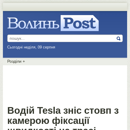
Сьогодні неділя, 09 серпня
Розділи
+
Водій Tesla зніс стовп з
камерою фіксації