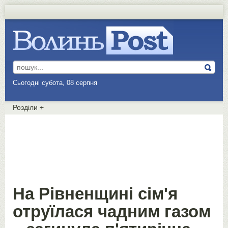
Сьогодні субота, 08 серпня
Розділи
+
На Рівненщині сім'я
отруїлася чадним газом