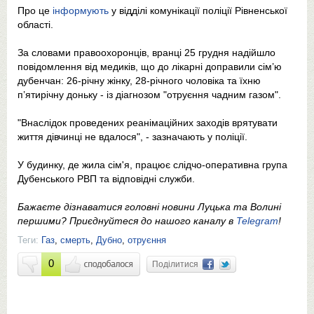
Про це
інформують
у відділі комунікації поліції Рівненської
області.
За словами правоохоронців, вранці 25 грудня надійшло
повідомлення від медиків, що до лікарні доправили сім’ю
дубенчан: 26-річну жінку, 28-річного чоловіка та їхню
п’ятирічну доньку - із діагнозом "отруєння чадним газом".
"Внаслідок проведених реанімаційних заходів врятувати
життя дівчинці не вдалося", - зазначають у поліції.
У будинку, де жила сім'я, працює слідчо-оперативна група
Дубенського РВП та відповідні служби.
Бажаєте дізнаватися головні новини Луцька та Волині
першими? Приєднуйтеся до нашого каналу в
Telegram
!
Теги:
Газ
,
смерть
,
Дубно
,
отруєння
0
Поділитися