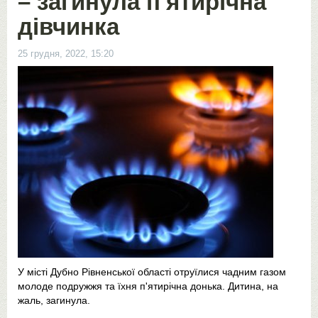
– загинула п'ятирічна
дівчинка
25 грудня, 2022, 15:20
У місті Дубно Рівненської області отруїлися чадним газом
молоде подружжя та їхня п'ятирічна донька. Дитина, на
жаль, загинула.