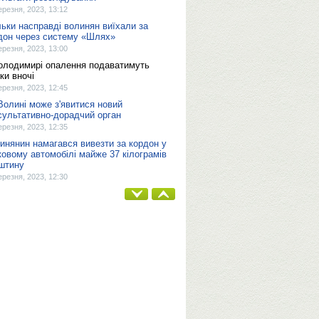
ерезня, 2023, 13:12
льки насправді волинян виїхали за
дон через систему «Шлях»
ерезня, 2023, 13:00
олодимирі опалення подаватимуть
ки вночі
ерезня, 2023, 12:45
Волині може з'явитися новий
сультативно-дорадчий орган
ерезня, 2023, 12:35
инянин намагався вивезти за кордон у
ковому автомобілі майже 37 кілограмів
штину
ерезня, 2023, 12:30