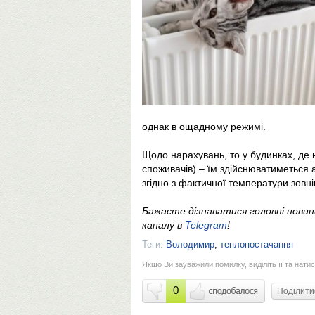
однак в ощадному режимі.
Щодо нарахувань, то у будинках, де на
споживачів) – їм здійснюватиметься
згідно з фактичної температури зовн
Бажаєте дізнаватися головні нови
каналу в
Telegram
!
Теги:
Володимир
,
теплопостачання
Якщо Ви зауважили помилку, виділіть її та натис
0
Поділит