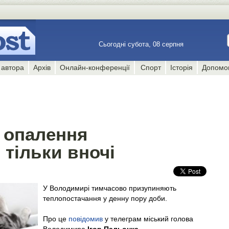
Сьогодні субота, 08 серпня
 автора
Архів
Онлайн-конференції
Спорт
Історія
Допомо
 опалення
тільки вночі
У Володимирі тимчасово призупиняють
теплопостачання у денну пору доби.
Про це
повідомив
у телеграм міський голова