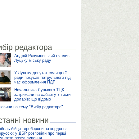
ибір редактора
Андрій Разумовський очолив
Луцьку міську раду
У Луцьку депутат селищної
ради покусав патрульного під
час оформлення ПДР
Начальника Луцького ТЦК
затримали на хабарі у 7 тисяч
доларів: що відомо
 новини на тему "Вибір редактора"
станні новини
ибель бійця тероборони на кордоні з
оруссю: у ДБР розповіли про перші
ультати розслідування