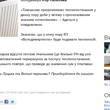
Володимира
Ігор Пальонка.
«Тимчасово призупиняємо теплопостачання у
денну пору доби у зв‘язку з прогнозованим
значним потеплінням», – йдеться у
повідомленні.
Зазначає, що у нічну пору КП
В
«Володимиртепло» буде подавати теплоносій,
разі відсутні теплові лічильники (це близько 5% від усіх
 автоматичний перерахунок за послугу теплопостачання,
ішнього повітря, що приведе до зниження сум у платіжках
ни Луцька та Волині першими? Приєднуйтеся до нашого
Усі
ніть Ctrl+Enter для того, щоб повідомити про це редакцію
О
ися
Заг
Біл
рез