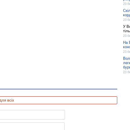
23 б
Скі
кор
23 б
У В
тіль
23 б
На 
кон
23 б
Вол
лег
бур
23 б
для всіх