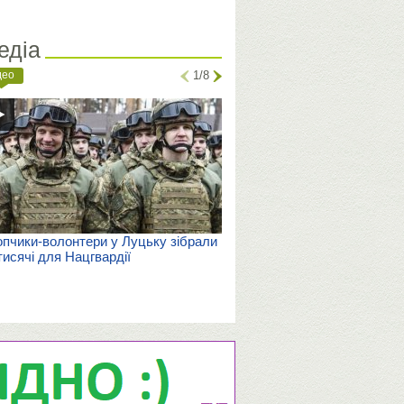
едіа
део
1/8
пчики-волонтери у Луцьку зібрали
тисячі для Нацгвардії