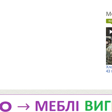
М
ві
Хло
43 