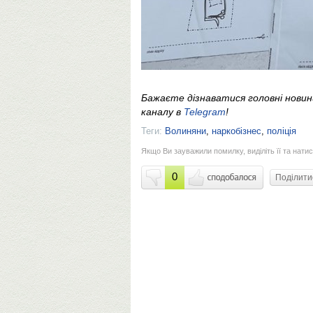
Бажаєте дізнаватися головні нови
каналу в
Telegram
!
Теги:
Волиняни
,
наркобізнес
,
поліція
Якщо Ви зауважили помилку, виділіть її та натис
0
Поділит