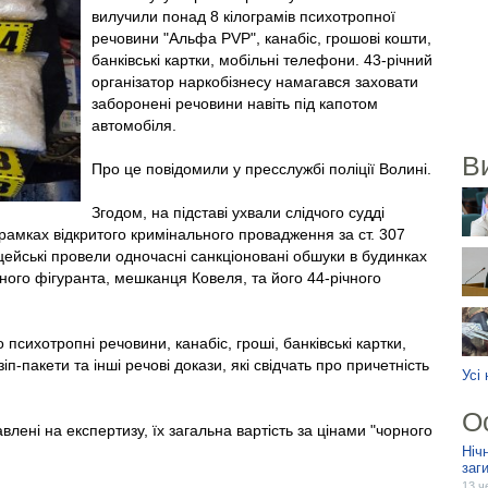
вилучили понад 8 кілограмів психотропної
речовини "Альфа PVP", канабіс, грошові кошти,
банківські картки, мобільні телефони. 43-річний
організатор наркобізнесу намагався заховати
заборонені речовини навіть під капотом
автомобіля.
В
Про це повідомили у пресслужбі поліції Волині.
Згодом, на підставі ухвали слідчого судді
 рамках відкритого кримінального провадження за ст. 307
цейські провели одночасні санкціоновані обшуки в будинках
ого фігуранта, мешканця Ковеля, та його 44-річного
 психотропні речовини, канабіс, гроші, банківські картки,
іп-пакети та інші речові докази, які свідчать про причетність
Усі
О
влені на експертизу, їх загальна вартість за цінами "чорного
Ніч
заг
13 ч