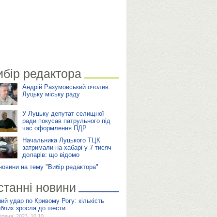
ибір редактора
Андрій Разумовський очолив
Луцьку міську раду
У Луцьку депутат селищної
ради покусав патрульного під
час оформлення ПДР
Начальника Луцького ТЦК
затримали на хабарі у 7 тисяч
доларів: що відомо
 новини на тему "Вибір редактора"
станні новини
ний удар по Кривому Рогу: кількість
иблих зросла до шести
ервня, 2023, 10:10