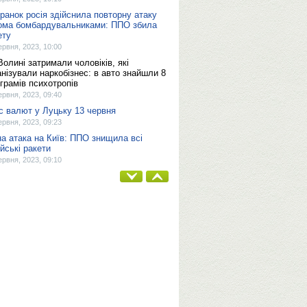
 ранок росія здійснила повторну атаку
ома бомбардувальниками: ППО збила
ету
ервня, 2023, 10:00
Волині затримали чоловіків, які
анізували наркобізнес: в авто знайшли 8
ограмів психотропів
ервня, 2023, 09:40
с валют у Луцьку 13 червня
ервня, 2023, 09:23
на атака на Київ: ППО знищила всі
ійські ракети
ервня, 2023, 09:10