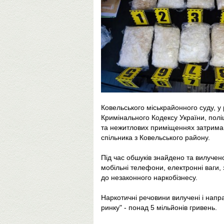
Ковельського міськрайонного суду, у
Кримінального Кодексу України, полі
та нежитлових приміщеннях затриман
спільника з Ковельського району.
Під час обшуків знайдено та вилучено
мобільні телефони, електронні ваги, з
до незаконного наркобізнесу.
Наркотичні речовини вилучені і напра
ринку" - понад 5 мільйонів гривень.