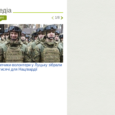
едіа
део
1/8
пчики-волонтери у Луцьку зібрали
тисячі для Нацгвардії