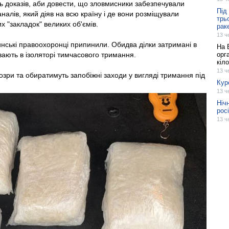
ть доказів, аби довести, що зловмисники забезпечували
Під
налів, який діяв на всю країну і де вони розміщували
трь
 "закладок" великих об'ємів.
рак
13 ч
нські правоохоронці припинили. Обидва ділки затримані в
На 
вають в ізоляторі тимчасового тримання.
орг
кіл
13 ч
озри та обиратимуть запобіжні заходи у вигляді тримання під
Кур
13 ч
Ніч
рос
13 ч