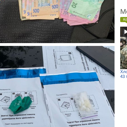
М
ві
Хло
43 