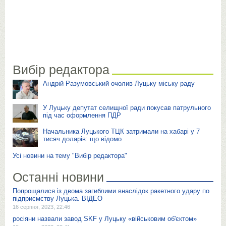
Вибір редактора
Андрій Разумовський очолив Луцьку міську раду
У Луцьку депутат селищної ради покусав патрульного
під час оформлення ПДР
Начальника Луцького ТЦК затримали на хабарі у 7
тисяч доларів: що відомо
Усі новини на тему "Вибір редактора"
Останні новини
Попрощалися із двома загиблими внаслідок ракетного удару по
підприємству Луцька. ВІДЕО
16 серпня, 2023, 22:46
росіяни назвали завод SKF у Луцьку «військовим об'єктом»