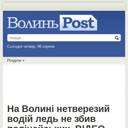
Сьогодні четвер, 06 серпня
Розділи
+
На Волині нетверезий
водій ледь не збив