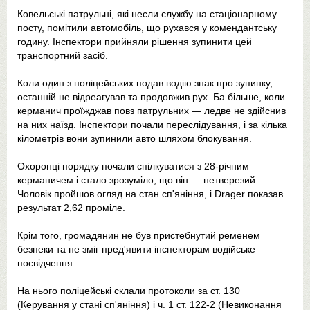
Ковельські патрульні, які несли службу на стаціонарному
посту, помітили автомобіль, що рухався у комендантську
годину. Інспектори прийняли рішення зупинити цей
транспортний засіб.
Коли один з поліцейських подав водію знак про зупинку,
останній не відреагував та продовжив рух. Ба більше, коли
керманич проїжджав повз патрульних — ледве не здійснив
на них наїзд. Інспектори почали переслідування, і за кілька
кілометрів вони зупинили авто шляхом блокування.
Охоронці порядку почали спілкуватися з 28-річним
керманичем і стало зрозуміло, що він — нетверезий.
Чоловік пройшов огляд на стан сп'яніння, і Drager показав
результат 2,62 проміле.
Крім того, громадянин не був пристебнутий ременем
безпеки та не зміг пред'явити інспекторам водійське
посвідчення.
На нього поліцейські склали протоколи за ст. 130
(Керування у стані сп'яніння) і ч. 1 ст. 122-2 (Невиконання