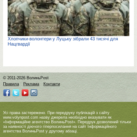
Хлопчики-волонтери у Луцьку зібрали 43 тисячі для
Нацгвардії
© 2011-2026 ВолиньPost
Правила
Реклама
Контакти
Усі права застережено. При передруку публікацій з сайту
www.volynpost.com
назву джерела необхідно вказувати як
«Інформаційне агентство ВолиньPost». Передрук дозволений тільки
за наявності діючого гіперпосилання на сайт Інформаційного
агентства ВолиньPost у другому абзаці.