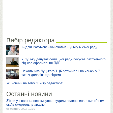
Вибір редактора
Андрій Разумовський очолив Луцьку міську раду
У Луцьку депутат селищної ради покусав патрульного
під час оформлення ПДР
Начальника Луцького ТЦК затримали на хабарі у 7
тисяч доларів: що відомо
Усі новини на тему "Вибір редактора"
Останні новини
З'їхав у кювет та перекинувся: судили волинянина, який п'яним
скоїв смертельну аварію
03 жовтня, 2023, 12:30