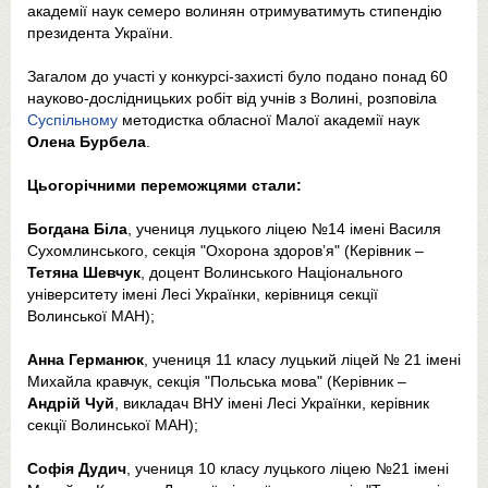
академії наук семеро волинян отримуватимуть стипендію
президента України.
Загалом до участі у конкурсі-захисті було подано понад 60
науково-дослідницьких робіт від учнів з Волині, розповіла
Суспільному
методистка обласної Малої академії наук
Олена Бурбела
.
Цьогорічними переможцями стали:
Богдана Біла
, учениця луцького ліцею №14 імені Василя
Сухомлинського, секція "Охорона здоров’я" (Керівник –
Тетяна Шевчук
, доцент Волинського Національного
університету імені Лесі Українки, керівниця секції
Волинської МАН);
Анна Германюк
, учениця 11 класу луцький ліцей № 21 імені
Михайла кравчук, секція "Польська мова" (Керівник –
Андрій Чуй
, викладач ВНУ імені Лесі Українки, керівник
секції Волинської МАН);
Софія Дудич
, учениця 10 класу луцького ліцею №21 імені