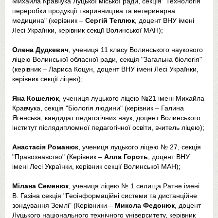
Михайла Кравчука Луцької міської ради, секція "Технологія
переробки продукції тваринництва та ветеринарна
медицина" (керівник –
Сергій Теплюк
, доцент ВНУ імені
Лесі Українки, керівник секції Волинської МАН);
Олена Дудкевич
, учениця 11 класу Волинського наукового
ліцею Волинської обласної ради, секція "Загальна біологія"
(керівник – Лариса Коцун, доцент ВНУ імені Лесі Українки,
керівник секції ліцею);
Яна Кошелюк
, учениця луцького ліцею №21 імені Михайла
Кравчука, секція "Біологія людини" (керівник – Галина
Ягенська, кандидат педагогічних наук, доцент Волинського
інститут післядипломної педагогічної освіти, вчитель ліцею);
Анастасія Романюк
, учениця луцького ліцею № 27, секція
"Правознавство" (Керівник –
Алла Гороть
, доцент ВНУ
імені Лесі Українки, керівник секції Волинської МАН);
Мілана Семенюк
, учениця ліцею № 1 селища Ратне імені
В. Газіна секція "Геоінформаційні системи та дистанційне
зондування Землі" (Керівники –
Микола Федонюк
, доцент
Луцького національного технічного університету, керівник