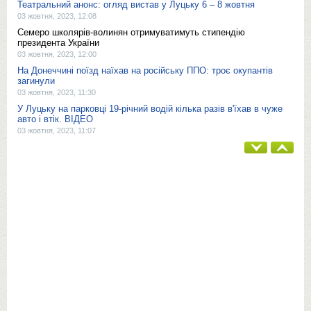
Театральний анонс: огляд вистав у Луцьку 6 – 8 жовтня
03 жовтня, 2023, 12:08
Семеро школярів-волинян отримуватимуть стипендію
президента України
03 жовтня, 2023, 12:00
На Донеччині поїзд наїхав на російську ППО: троє окупантів
загинули
03 жовтня, 2023, 11:30
У Луцьку на парковці 19-річний водій кілька разів в'їхав в чуже
авто і втік. ВІДЕО
03 жовтня, 2023, 11:07