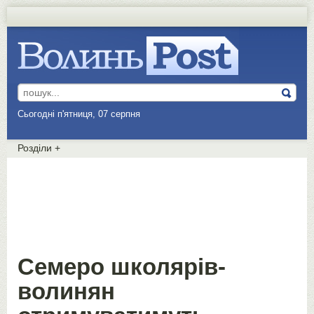
Сьогодні п'ятниця, 07 серпня
Розділи
+
Семеро школярів-
волинян