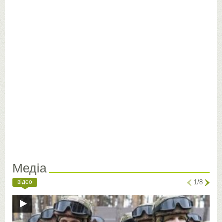
Медіа
відео
1/8