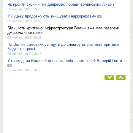
Як пройти скринінг на депресію: поради волинських лікарів
05 жовтня, 2023, 19:35
У Луцьку продовжують знищувати наркорекламу
05 жовтня, 2023, 19:18
Більшість критичної інфраструктури Волині вже має резервні
джерела електрики
05 жовтня, 2023, 19:02
На Волині силовики увійдуть до спецгрупи, яка моніторитиме
бюджетні гроші
05 жовтня, 2023, 18:45
У громаді на Волині 3-денна жалоба: поліг Герой Валерій Гонта
05 жовтня, 2023, 18:33