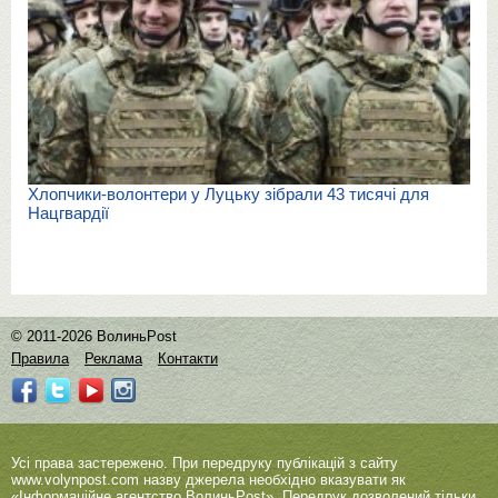
Хлопчики-волонтери у Луцьку зібрали 43 тисячі для
Нацгвардії
© 2011-2026 ВолиньPost
Правила
Реклама
Контакти
Усі права застережено. При передруку публікацій з сайту
www.volynpost.com
назву джерела необхідно вказувати як
«Інформаційне агентство ВолиньPost». Передрук дозволений тільки