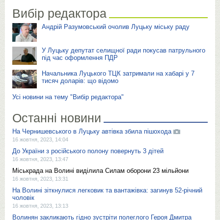
Вибір редактора
Андрій Разумовський очолив Луцьку міську раду
У Луцьку депутат селищної ради покусав патрульного
під час оформлення ПДР
Начальника Луцького ТЦК затримали на хабарі у 7
тисяч доларів: що відомо
Усі новини на тему "Вибір редактора"
Останні новини
На Чернишевського в Луцьку автівка збила пішохода
16 жовтня, 2023, 14:04
До України з російського полону повернуть 3 дітей
16 жовтня, 2023, 13:47
Міськрада на Волині виділила Силам оборони 23 мільйони
16 жовтня, 2023, 13:31
На Волині зіткнулися легковик та вантажівка: загинув 52-річний
чоловік
16 жовтня, 2023, 13:13
Волинян закликають гідно зустріти полеглого Героя Дмитра