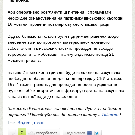
Пальонка
.
Аби оперативно розглянути ці питання і спрямувати
необхідне фінансування на підтримку військових, сьогодні,
16 жовтня, провели позачергову сесію міської ради.
Відтак, більшістю голосів були підтримані рішення щодо
внесення змін до програми матеріально-технічного
забезпечення військових частин, проведення заходів
тероборони та мобілізації, на яку виділяємо понад 21
мільйон гривень.
Більше 2,5 мільйона гривень буде виділено на закупівлю
необхідного обладнання для спецпідрозділу СБУ, а також
167,7 тисячі гривень для проведення робіт з укріплення
будівель об'єктів критичної інфраструктури та на закупівлю
запасів питної води для населення.
Бажаєте дізнаватися головні новини Луцька та Волині
першими? Приєднуйтеся до нашого каналу в
Telegram
!
Теги:
бюджет
,
гроші
0
Поділитися