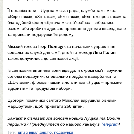
Її організатори – Луцька міська рада, служби таксі міста
«Євро таксі», «Хіт таксі», «Еко таксі», «Еліт експрес таксі» та
благодійний фонд «Дитяча місія. Україна» – зібрались
разом, аби зробити адресне привітання дітям з інвалідністю
та привезти подарунки їм додому.
Міський голова
Ігор Поліщук
та начальник управління
соціальних служб для сім’ї, дітей та молоді
Ліна Галан
також долучились до святкової акції.
Із святковим вітанням вони відвідали окремі сім’ї і вручили
солодкі подарунки, спеціально придбані павербанки та
LED-лампи, фірмові чашки з логотипом «Луцьк – приємне
відкриття» та продуктові набори.
Цьогоріч помічники святого Миколая вирушили різними
маршрутами, щоб привітати 268 дітей.
Бажаєте дізнаватися головні новини Луцька та Волині
першими? Приєднуйтеся до нашого каналу в
Telegram
!
Теги:
діти з інвалідністю
,
подарунки