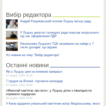
Вибір редактора
Андрій Разумовський очолив Луцьку міську раду
У Луцьку депутат селищної ради покусав патрульного
під час оформлення ПДР
Начальника Луцького ТЦК затримали на хабарі у 7
тисяч доларів: що відомо
Усі новини на тему "Вибір редактора"
Останні новини
Які у Луцьку ціни на ялинкові прикраси
07 грудня, 2023, 01:30
7 грудня на Волині: гортаючи календар
07 грудня, 2023, 00:00
«Миколай пам’ятає про всіх»: у Луцьку дітки з інвалідністю
отримали подарунки
06 грудня, 2023, 23:42
У Києві відкрили унікальний пам’ятник воїну Мацієвському, якого