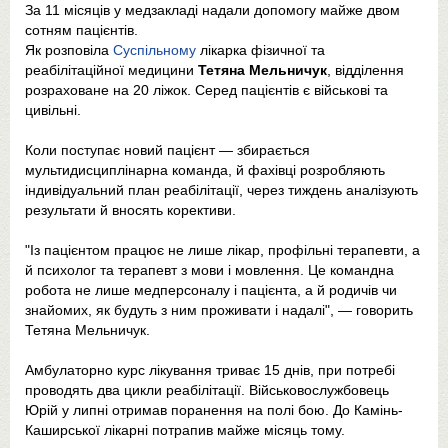
За 11 місяців у медзакладі надали допомогу майже двом
сотням пацієнтів.
Як розповіла
Суспільному
лікарка фізичної та
реабілітаційної медицини
Тетяна Мельничук
, відділення
розраховане на 20 ліжок. Серед пацієнтів є військові та
цивільні.
Коли поступає новий пацієнт — збирається
мультидисциплінарна команда, й фахівці розробляють
індивідуальний план реабілітації, через тиждень аналізують
результати й вносять корективи.
"Із пацієнтом працює не лише лікар, профільні терапевти, а
й психолог та терапевт з мови і мовлення. Це командна
робота не лише медперсоналу і пацієнта, а й родичів чи
знайомих, як будуть з ним проживати і надалі", — говорить
Тетяна Мельничук.
Амбулаторно курс лікування триває 15 днів, при потребі
проводять два цикли реабілітації. Військовослужбовець
Юрій у липні отримав поранення на полі бою. До Камінь-
Каширської лікарні потрапив майже місяць тому.