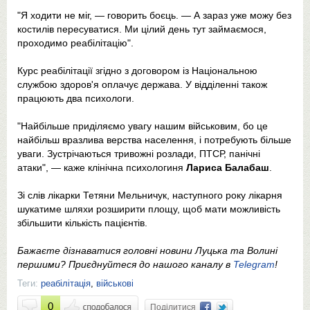
"Я ходити не міг, — говорить боєць. — А зараз уже можу без
костилів пересуватися. Ми цілий день тут займаємося,
проходимо реабілітацію".
Курс реабілітації згідно з договором із Національною
службою здоров'я оплачує держава. У відділенні також
працюють два психологи.
"Найбільше приділяємо увагу нашим військовим, бо це
найбільш вразлива верства населення, і потребують більше
уваги. Зустрічаються тривожні розлади, ПТСР, панічні
атаки", — каже клінічна психологиня
Лариса Балабаш
.
Зі слів лікарки Тетяни Мельничук, наступного року лікарня
шукатиме шляхи розширити площу, щоб мати можливість
збільшити кількість пацієнтів.
Бажаєте дізнаватися головні новини Луцька та Волині
першими? Приєднуйтеся до нашого каналу в
Telegram
!
Теги:
реабілітація
,
військові
0
Поділитися