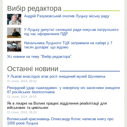
Вибір редактора
Андрій Разумовський очолив Луцьку міську раду
У Луцьку депутат селищної ради покусав патрульного
під час оформлення ПДР
Начальника Луцького ТЦК затримали на хабарі у 7
тисяч доларів: що відомо
Усі новини на тему "Вибір редактора"
Останні новини
У Львові внаслідок атак росії знищений музей Шухевича
01 січня, 2024, 09:02
Рекордний удар «шахедами»: у новорічну ніч захисники знищили
87 російських безпілотників
01 січня, 2024, 08:55
Як в лікарні на Волині працює відділення реабілітації для
військових та цивільних
01 січня, 2024, 08:20
Волинський краєзнавець Олександр Котис написав книгу про
1000 років Луцька