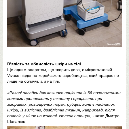
В’ялість та обвислість шкіри на тілі
Ще одним апаратом, що творить дива, є мікроголковий
Vivace південно-корейського виробництва, який працює не
лише на обличчі, а й на тілі.
«Разові насадки для кожного пацієнта із 36 позолоченими
голками проникають у тканину і працюють при
зморшках, розширених порах, рубцях, коли є надлишок
шкіри, із в’ялістю, дряблістю тканин, наприклад, після
пологів у жінок на животі, стегнах тощо»,
- каже Дмитро
Шавалюк.