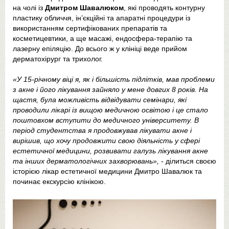
на чолі із
Дмитром Шавалюком
, які проводять контурну
пластику обличчя, ін’єкційні та апаратні процедури із
використанням сертифікованих препаратів та
косметицевтики, а ще масажі, ендосфера-терапію та
лазерну епіляцію. До всього ж у клініці веде прийом
дерматохірург та трихолог.
«У 15-річному віці я, як і більшість підлітків, мав проблеми
з акне і його лікування зайняло у мене довгих 8 років. На
щастя, була можливість відвідувати семінари, які
проводили лікарі із вищою медичною освітою і це стало
поштовхом вступити до медичного університету. В
період студентства я продовжував лікувати акне і
вирішив, що хочу продовжити свою діяльність у сфері
естетичної медицини, розвивати галузь лікування акне
та інших дерматологічних захворювань»,
- ділиться своєю
історією лікар естетичної медицини Дмитро Шавалюк та
починає екскурсію клінікою.