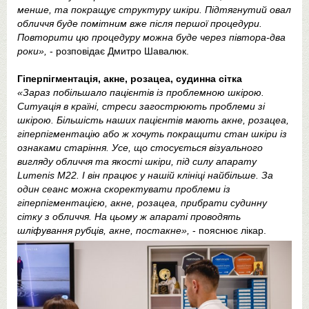
менше, та покращує структуру шкіри. Підтягнутий овал
обличчя буде помітним вже після першої процедури.
Повторити цю процедуру можна буде через півтора-два
роки»,
- розповідає Дмитро Шавалюк.
Гіперпігментація, акне, розацеа, судинна сітка
«Зараз побільшало пацієнтів із проблемною шкірою.
Ситуація в країні, стреси загострюють проблеми зі
шкірою. Більшість наших пацієнтів мають акне, розацеа,
гіперпігментацію або ж хочуть покращити стан шкіри із
ознаками старіння. Усе, що стосується візуального
вигляду обличчя та якості шкіри, під силу апарату
Lumenis М22. І він працює у нашій клініці найбільше. За
один сеанс можна скоректувати проблеми із
гіперпігментацією, акне, розацеа, прибрати судинну
сітку з обличчя. На цьому ж апараті проводять
шліфування рубців, акне, постакне»,
- пояснює лікар.