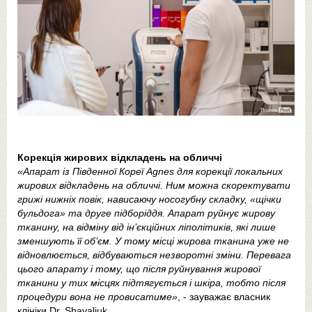
Корекція жирових відкладень на обличчі
«Апарат із Південної Кореї Agnes для корекції локальних
жирових відкладень на обличчі. Ним можна скоректувати
грижі нижніх повік, нависаючу носогубну складку, «щічки
бульдога» та друге підборіддя. Апарат руйнує жирову
тканину, на відміну від ін’єкційних ліполітиків, які лише
зменшують її об’єм. У тому місці жирова тканина уже не
відновлюється, відбуваються незворотні зміни. Перевага
цього апарату і тому, що після руйнування жирової
тканини у тих місцях підтягується і шкіра, тобто після
процедури вона не провисатиме»
, - зауважає власник
клініки Dr. Shavaliuk.