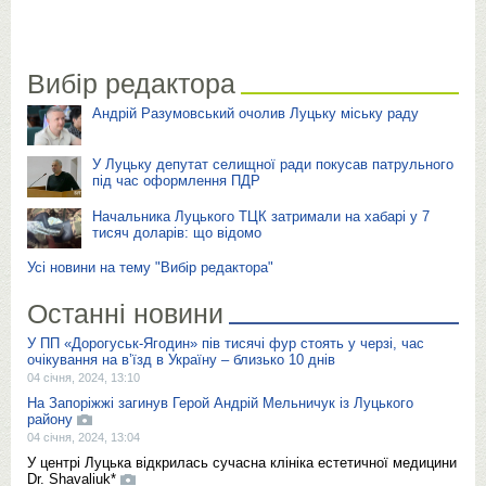
Вибір редактора
Андрій Разумовський очолив Луцьку міську раду
У Луцьку депутат селищної ради покусав патрульного
під час оформлення ПДР
Начальника Луцького ТЦК затримали на хабарі у 7
тисяч доларів: що відомо
Усі новини на тему "Вибір редактора"
Останні новини
У ПП «Дорогуськ-Ягодин» пів тисячі фур стоять у черзі, час
очікування на в’їзд в Україну – близько 10 днів
04 січня, 2024, 13:10
На Запоріжжі загинув Герой Андрій Мельничук із Луцького
району
04 січня, 2024, 13:04
У центрі Луцька відкрилась сучасна клініка естетичної медицини
Dr. Shavaliuk*