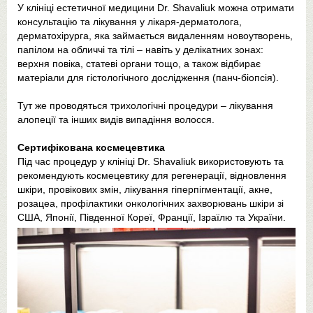
У клініці естетичної медицини Dr. Shavaliuk можна отримати
консультацію та лікування у лікаря-дерматолога,
дерматохірурга, яка займається видаленням новоутворень,
папілом на обличчі та тілі – навіть у делікатних зонах:
верхня повіка, статеві органи тощо, а також відбирає
матеріали для гістологічного дослідження (панч-біопсія).
Тут же проводяться трихологічні процедури – лікування
алопеції та інших видів випадіння волосся.
Сертифікована космецевтика
Під час процедур у клініці Dr. Shavaliuk використовують та
рекомендують космецевтику для регенерації, відновлення
шкіри, провікових змін, лікування гіперпігментації, акне,
розацеа, профілактики онкологічних захворювань шкіри зі
США, Японії, Південної Кореї, Франції, Ізраїлю та України.