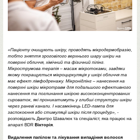
«Пацієнту очищують шкіру, проводять мікродермобразію,
тобто зняття зроговілого верхнього шару шкіри на
поверхні обличчя, хімічний та фізичний пілінг.
Мікрострумова терапія – масаж мікротоками, завдяки
якому покращується мікроциркуляція у шкірі обличчя та
має ефект лімфодренажу. Мікронідлінг – нанесення на
поверхні шкіри мікротравм для подальшого ефективного
нанесення та поглинання шкірою висококонцентрованих
сироваток, які проникатимуть у глибші структури шкіри
через раневі канали. І насамкінець LED-лампа для
заспокоєння або стимуляції шкіри після процедур»,
-
розповідають Дмитро Шавалюк та спеціаліст, яка працює на
апараті BDR
Вікторія
.
Видалення папілом та лікування випадіння волосся