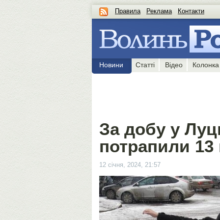
Правила
Реклама
Контакти
Новини
Статті
Відео
Колонка
За добу у Луц
потрапили 13 
12 січня, 2024, 21:57