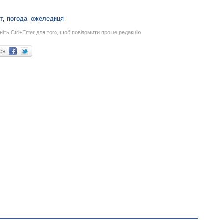
т
,
погода
,
ожеледиця
ніть Ctrl+Enter для того, щоб повідомити про це редакцію
ися