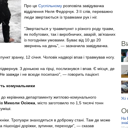
Про це
Суспільному
розповіла завідувачка
відділення Неля Федорчук. З її слів, переважно
люди звертаються із травмами рук і ніг.
"Звертається у травмпункт з різного роду травм,
як побутових, так і виробничих, аварій, зв’язаних
із погодніми умовами. Буває від 10 до 20
В
звернень на день", — зазначила завідувачка.
кт зранку, 12 січня. Чоловік надворі впав і травмував ногу.
ідвернув. З донькою на гірці, послизнувся і впав. Є місця, де
 Не завжди і не всюди посипано", — говорить пацієнт.
жуть комунальники
 до керівника департаменту житлово-комунального
Усі
лів
Миколи Осіюка
, місто заготовило по 1,5 тисячі тонн
уміші.
О
На 
хніки. Тротуари знаходяться в доброму стані. Там де може
зна
на пішохідні доріжки, зупинки, переходи", — сказав
12 с