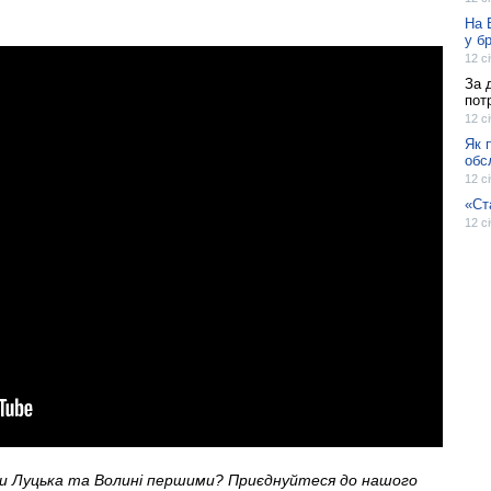
На 
у б
12 с
За 
пот
12 с
Як 
обс
12 с
«Ст
12 с
ни Луцька та Волині першими? Приєднуйтеся до нашого