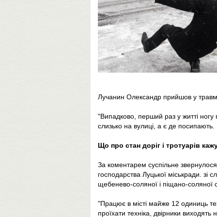
Лучанин Олександр прийшов у травмпун
"Випадково, перший раз у житті ногу п
слизько на вулиці, а є де посипають.
Що про стан доріг і тротуарів ка
За коментарем суспільне звернулося
господарства Луцької міськради. зі с
щебенево-соляної і піщано-соляної с
"Працює в місті майже 12 одиниць те
проїхати техніка, двірники виходять 