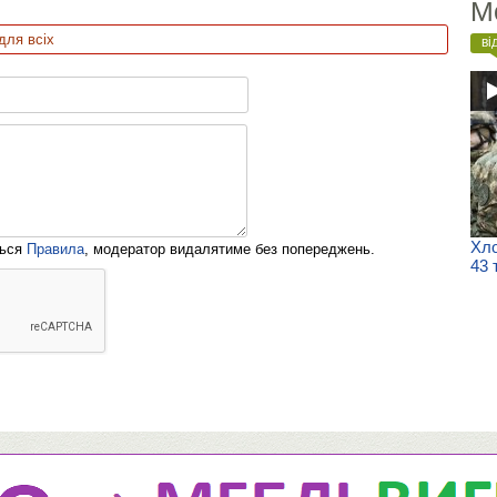
М
для всіх
ві
Хло
ться
Правила
, модератор видалятиме без попереджень.
43 