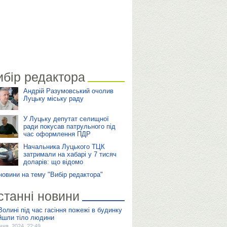
ибір редактора
Андрій Разумовський очолив
Луцьку міську раду
У Луцьку депутат селищної
ради покусав патрульного під
час оформлення ПДР
Начальника Луцького ТЦК
затримали на хабарі у 7 тисяч
доларів: що відомо
 новини на тему "Вибір редактора"
станні новини
Волині під час гасіння пожежі в будинку
йшли тіло людини
ічня, 2024, 22:49