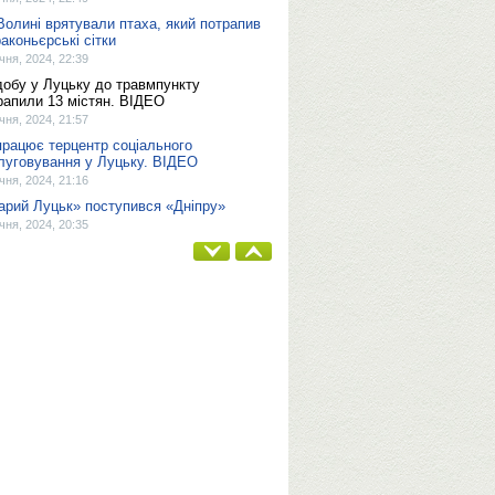
Волині врятували птаха, який потрапив
раконьєрські сітки
ічня, 2024, 22:39
добу у Луцьку до травмпункту
рапили 13 містян. ВІДЕО
ічня, 2024, 21:57
працює терцентр соціального
луговування у Луцьку. ВІДЕО
ічня, 2024, 21:16
арий Луцьк» поступився «Дніпру»
ічня, 2024, 20:35