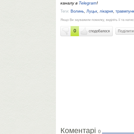
каналу в
Telegram
!
Теги:
Волинь
,
Луцьк
,
лікарня
,
травмпунк
Якщо Ви зауважили помилку, виділіть її та натис
0
Поділит
Коментарі
0