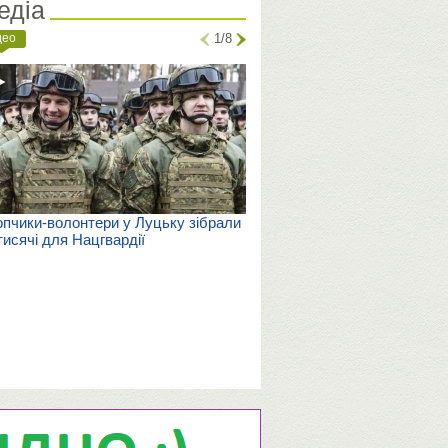
едіа
део
1/8
пчики-волонтери у Луцьку зібрали
тисячі для Нацгвардії