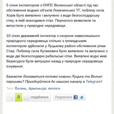
5 січня інспектором з ОНПС Волинської області під час
обстеження водних об’єктів Локачинської ТГ, поблизу села
Хорів було виявлено і вилучено з води безгосподарську
сітку, в якій знаходився птах. Пернатого визволили та
випустили у природне середовище.
10 січня державний інспектор з охорони навколишнього
природного середовища спільно з громадським
інспектором здійснили у Луцькому районі обстеження річки
Стир. Поблизу села Куликовичі було виявлено та вилучено з
води дві безгосподарні рибальські сітки. Виявлені водні живі
біоресурси були випущені назад у природне середовище
існування.
Бажаєте дізнаватися головні новини Луцька та Волині
першими? Приєднуйтеся до нашого каналу в
Telegram
!
Теги:
Волинь
,
браконьєри
,
екологи
0
Поділитися