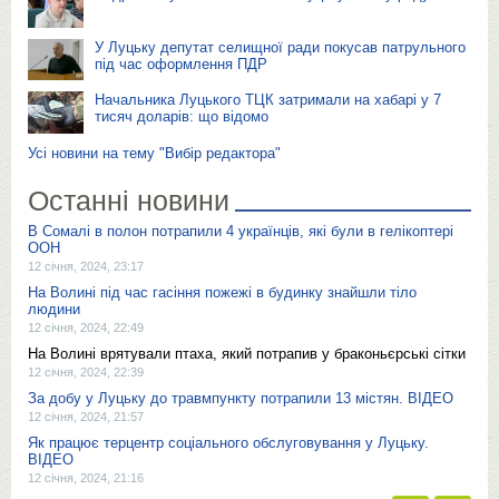
У Луцьку депутат селищної ради покусав патрульного
під час оформлення ПДР
Начальника Луцького ТЦК затримали на хабарі у 7
тисяч доларів: що відомо
Усі новини на тему "Вибір редактора"
Останні новини
В Сомалі в полон потрапили 4 українців, які були в гелікоптері
ООН
12 січня, 2024, 23:17
На Волині під час гасіння пожежі в будинку знайшли тіло
людини
12 січня, 2024, 22:49
На Волині врятували птаха, який потрапив у браконьєрські сітки
12 січня, 2024, 22:39
За добу у Луцьку до травмпункту потрапили 13 містян. ВІДЕО
12 січня, 2024, 21:57
Як працює терцентр соціального обслуговування у Луцьку.
ВІДЕО
12 січня, 2024, 21:16