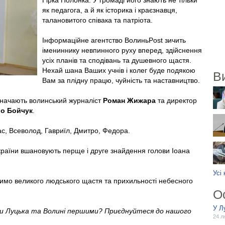
Гірка Полонка. У громаді його знають не тільки
як педагога, а й як історика і краєзнавця,
талановитого співака та патріота.
Інформаційне агентство ВолиньPost зичить
імениннику невпинного руху вперед, здійснення
усіх планів та сподівань та душевного щастя.
Нехай шана Ваших учнів і колег буде подякою
В
Вам за плідну працю, чуйність та наставництво.
значають волинський журналіст
Роман Жижара
та директор
о Бойчук
.
с, Всеволод, Гавриїл, Дмитро, Федора.
країни вшановують перще і друге знайдення голови Іоана
Усі
зичимо великого людського щастя та прихильності небесного
О
У Л
ни Луцька та Волині першими? Приєднуйтеся до нашого
24 л