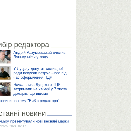
ибір редактора
Андрій Разумовський очолив
Луцьку міську раду
У Луцьку депутат селищної
ради покусав патрульного під
час оформлення ПДР
Начальника Луцького ТЦК
затримали на хабарі у 7 тисяч
доларів: що відомо
 новини на тему "Вибір редактора"
станні новини
уцьку презентували нові весняні марки
ютого, 2024, 02:17