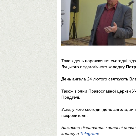
Також день народження сьогодні від
Луцького педагогічного коледжу
Петр
День ангела 24 лютого святкують Вла
Також віряни Православної церкви У
Предтечі.
Усім, у кого сьогодні день ангела, 
покровителя.
Бажаєте дізнаватися головні нови
каналу в
Telegram
!