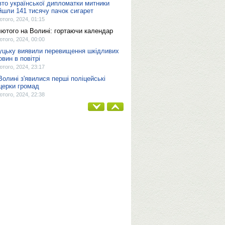
вто української дипломатки митники
йшли 141 тисячу пачок сигарет
ютого, 2024, 01:15
лютого на Волині: гортаючи календар
ютого, 2024, 00:00
уцьку виявили перевищення шкідливих
овин в повітрі
ютого, 2024, 23:17
Волині з'явилися перші поліцейські
церки громад
ютого, 2024, 22:38