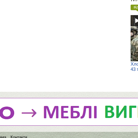
ві
Хло
43 
ама
Контакти