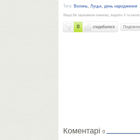
Теги:
Волинь
,
Луцьк
,
день народження
Якщо Ви зауважили помилку, виділіть її та натис
0
Поділит
Коментарі
0