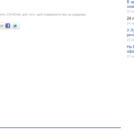
В а
зна
24 л
ніть Ctrl+Enter для того, щоб повідомити про це редакцію
24 
24 л
ися
У Л
реч
23 л
На 
офі
23 л