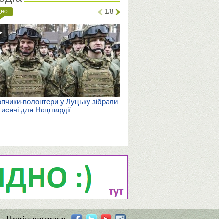
део
1/8
пчики-волонтери у Луцьку зібрали
тисячі для Нацгвардії
Читайте нас зручно: