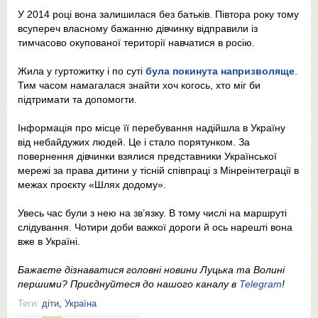
У 2014 році вона залишилася без батьків. Півтора року тому
всупереч власному бажанню дівчинку відправили із
тимчасово окупованої території навчатися в росію.
Жила у гуртожитку і по суті
була покинута напризволяще
.
Тим часом намагалася знайти хоч когось, хто міг би
підтримати та допомогти.
Інформація про місце її перебування надійшла в Україну
від небайдужих людей. Це і стало порятунком. За
повернення дівчинки взялися представники Української
мережі за права дитини у тісній співпраці з Мінреінтеграції в
межах проєкту «Шлях додому».
Увесь час були з нею на зв’язку. В тому числі на маршруті
слідування. Чотири доби важкої дороги й ось нарешті вона
вже в Україні.
Бажаєте дізнаватися головні новини Луцька та Волині
першими? Приєднуйтеся до нашого каналу в
Telegram
!
Теги:
діти
,
Україна