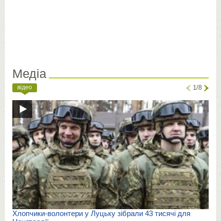
Медіа
відео
1/8
Хлопчики-волонтери у Луцьку зібрали 43 тисячі для