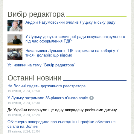
Вибір редактора
Андрій Разумовський очолив Луцьку міську раду
У Луцьку депутат селищної ради покусав патрульного
під час оформлення ПДР
Начальника Луцького ТЦК затримали на хабарі у 7
тисяч доларів: що відомо
Усі новини на тему "Вибір редактора"
Останні новини
На Волині судять державного реєстратора
19 квітня, 2024, 13:50
У Луцьку затримали 36-річного п'яного водія
19 квітня, 2024, 13:30
До України повернули ще одну викрадену росіянами дитину
19 квітня, 2024, 13:24
Обленерго попередило про сьогоднішні графіки обмеження
світла на Волині
19 квітня, 2024, 13:04