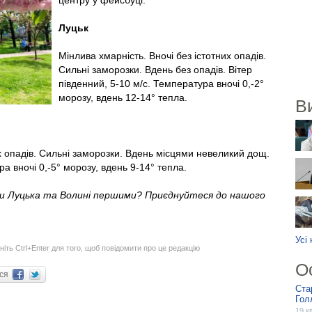
центру у фейсбуці.
Луцьк
Мінлива хмарність. Вночі без істотних опадів.
Сильні заморозки. Вдень без опадів. Вітер
південний, 5-10 м/с. Температура вночі 0,-2°
морозу, вдень 12-14° тепла.
В
их опадів. Сильні заморозки. Вдень місцями невеликий дощ.
ра вночі 0,-5° морозу, вдень 9-14° тепла.
ни Луцька та Волині першими? Приєднуйтеся до нашого
Усі
ніть Ctrl+Enter для того, щоб повідомити про це редакцію
О
ися
Ста
Гол
19 к