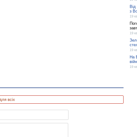
Від
з В
19 к
Пог
завт
19 к
Зел
сте
19 к
На 
вій
19 к
для всіх