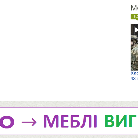
М
ві
Хло
43 