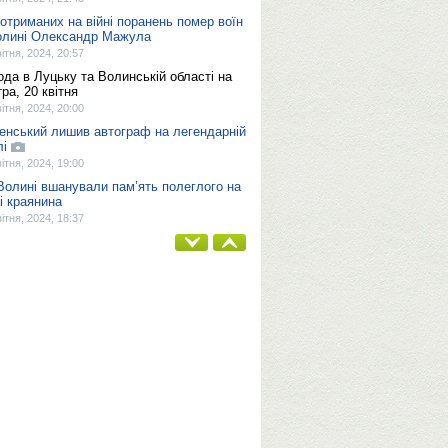
 отриманих на війні поранень помер воїн
олині Олександр Мажула
вітня, 2024, 20:57
ода в Луцьку та Волинській області на
ра, 20 квітня
вітня, 2024, 20:00
енський лишив автограф на легендарній
лі
вітня, 2024, 19:00
Волині вшанували пам’ять полеглого на
ні краянина
вітня, 2024, 18:37