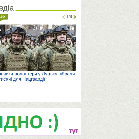
едіа
део
1/8
пчики-волонтери у Луцьку зібрали
тисячі для Нацгвардії