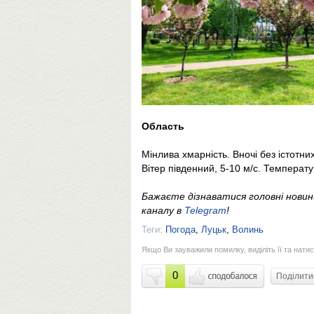
Область
Мінлива хмарність. Вночі без істотн
Вітер південний, 5-10 м/с. Температу
Бажаєте дізнаватися головні нови
каналу в
Telegram
!
Теги:
Погода
,
Луцьк
,
Волинь
Якщо Ви зауважили помилку, виділіть її та натис
0
Поділит