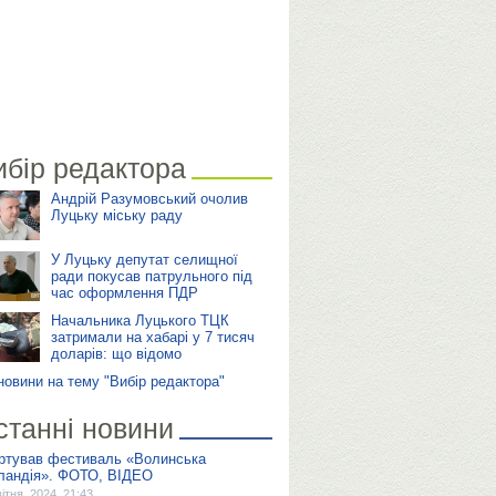
ибір редактора
Андрій Разумовський очолив
Луцьку міську раду
У Луцьку депутат селищної
ради покусав патрульного під
час оформлення ПДР
Начальника Луцького ТЦК
затримали на хабарі у 7 тисяч
доларів: що відомо
 новини на тему "Вибір редактора"
станні новини
ртував фестиваль «Волинська
ландія». ФОТО, ВІДЕО
вітня, 2024, 21:43