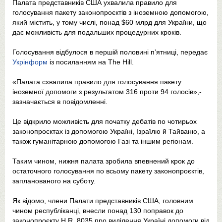
Палата представників США ухвалила правило для
голосування пакету законопроєктів з іноземною допомогою,
який містить, у тому числі, понад $60 млрд для України, що
дає можливість для подальших процедурних кроків.
Голосування відбулося в першій половині пʼятниці, передає
Укрінформ
із посиланням на The Hill.
«Палата схвалила правило для голосування пакету
іноземної допомоги з результатом 316 проти 94 голосів»,-
зазначається в повідомленні.
Це відкрило можливість для початку дебатів по чотирьох
законопроєктах із допомогою Україні, Ізраїлю й Тайваню, а
також гуманітарною допомогою Газі та іншим регіонам.
Таким чином, нижня палата зробила впевнений крок до
остаточного голосування по всьому пакету законопроєктів,
запланованого на суботу.
Як відомо, члени Палати представників США, головним
чином республіканці, внесли понад 130 поправок до
законопроєкту H.R. 8035 про виділення Україні допомоги від