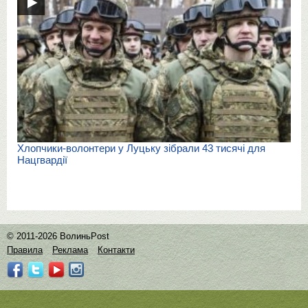
Хлопчики-волонтери у Луцьку зібрали 43 тисячі для
Нацгвардії
© 2011-2026 ВолиньPost
Правила
Реклама
Контакти