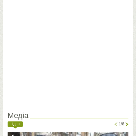
Медіа
відео
1/8