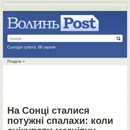
Сьогодні субота, 08 серпня
Розділи
+
На Сонці сталися
потужні спалахи: коли