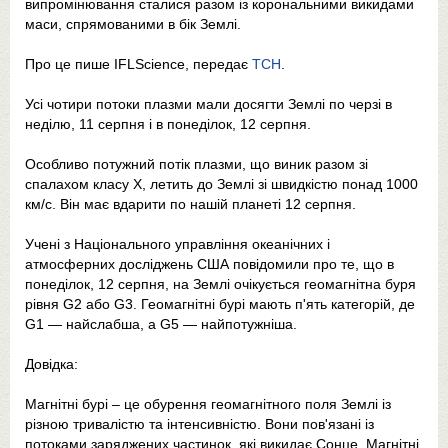
випромінювання сталися разом із корональними викидами
маси, спрямованими в бік Землі.
Про це пише IFLScience, передає
ТСН
.
Усі чотири потоки плазми мали досягти Землі по черзі в
неділю, 11 серпня і в понеділок, 12 серпня.
Особливо потужний потік плазми, що виник разом зі
спалахом класу Х, летить до Землі зі швидкістю понад 1000
км/с. Він має вдарити по нашій планеті 12 серпня.
Учені з Національного управління океанічних і
атмосферних досліджень США повідомили про те, що в
понеділок, 12 серпня, на Землі очікується геомагнітна буря
рівня G2 або G3. Геомагнітні бурі мають п'ять категорій, де
G1 — найслабша, а G5 — найпотужніша.
Довідка:
Магнітні бурі – це обурення геомагнітного поля Землі із
різною тривалістю та інтенсивністю. Вони пов'язані із
потоками заряджених частинок, які викидає Сонце. Магнітні