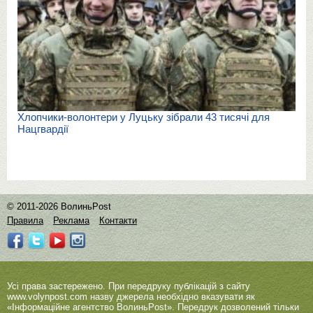
Хлопчики-волонтери у Луцьку зібрали 43 тисячі для
Нацгвардії
© 2011-2026 ВолиньPost
Правила
Реклама
Контакти
Усі права застережено. При передруку публікацій з сайту
www.volynpost.com
назву джерела необхідно вказувати як
«Інформаційне агентство ВолиньPost». Передрук дозволений тільки