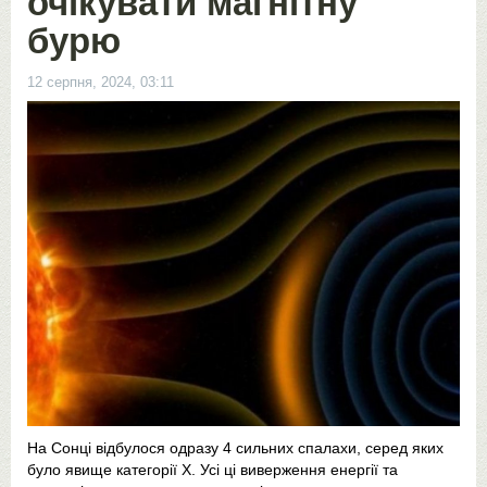
очікувати магнітну
бурю
12 серпня, 2024, 03:11
На Сонці відбулося одразу 4 сильних спалахи, серед яких
було явище категорії Х. Усі ці виверження енергії та