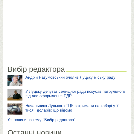
Вибір редактора
Андрій Разумовський очолив Луцьку міську раду
У Луцьку депутат селищної ради покусав патрульного
під час оформлення ПДР
Начальника Луцького ТЦК затримали на хабарі у 7
тисяч доларів: що відомо
Усі новини на тему "Вибір редактора"
Останні новини