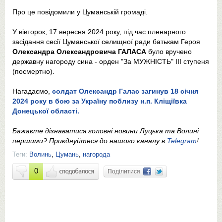
Про це повідомили у Цуманській громаді.
У вівторок, 17 вересня 2024 року, під час пленарного
засідання сесії Цуманської селищної ради батькам Героя
Олександра Олександровича ГАЛАСА
було вручено
державну нагороду сина - орден "За МУЖНІСТЬ" ІІІ ступеня
(посмертно).
Нагадаємо,
солдат Олександр Галас загинув 18 січня
2024 року в бою за Україну поблизу н.п. Кліщіївка
Донецької області.
Бажаєте дізнаватися головні новини Луцька та Волині
першими? Приєднуйтеся до нашого каналу в
Telegram
!
Теги:
Волинь
,
Цумань
,
нагорода
0
Поділитися