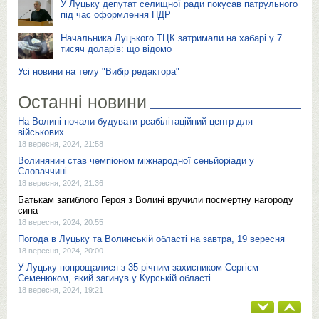
У Луцьку депутат селищної ради покусав патрульного
під час оформлення ПДР
Начальника Луцького ТЦК затримали на хабарі у 7
тисяч доларів: що відомо
Усі новини на тему "Вибір редактора"
Останні новини
На Волині почали будувати реабілітаційний центр для
військових
18 вересня, 2024, 21:58
Волинянин став чемпіоном міжнародної сеньйоріади у
Словаччині
18 вересня, 2024, 21:36
Батькам загиблого Героя з Волині вручили посмертну нагороду
сина
18 вересня, 2024, 20:55
Погода в Луцьку та Волинській області на завтра, 19 вересня
18 вересня, 2024, 20:00
У Луцьку попрощалися з 35-річним захисником Сергієм
Семенюком, який загинув у Курській області
18 вересня, 2024, 19:21