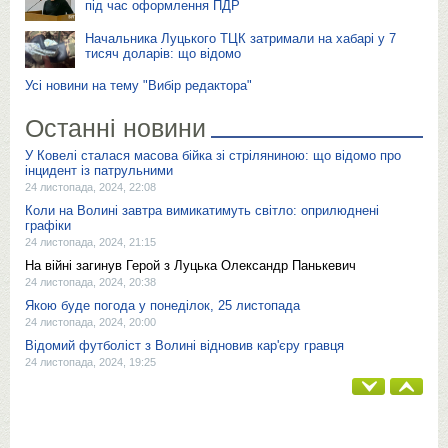
під час оформлення ПДР
Начальника Луцького ТЦК затримали на хабарі у 7
тисяч доларів: що відомо
Усі новини на тему "Вибір редактора"
Останні новини
У Ковелі сталася масова бійка зі стріляниною: що відомо про
інцидент із патрульними
24 листопада, 2024, 22:08
Коли на Волині завтра вимикатимуть світло: оприлюднені
графіки
24 листопада, 2024, 21:15
На війні загинув Герой з Луцька Олександр Панькевич
24 листопада, 2024, 20:38
Якою буде погода у понеділок, 25 листопада
24 листопада, 2024, 20:00
Відомий футболіст з Волині відновив кар'єру гравця
24 листопада, 2024, 19:25