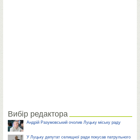
Вибір редактора
Андрій Разумовський очолив Луцьку міську раду
У Луцьку депутат селищної ради покусав патрульного