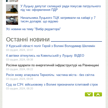
У Луцьку депутат селищної ради покусав патрульного
під час оформлення ПДР
Начальника Луцького ТЦК затримали на хабарі у 7
тисяч доларів: що відомо
Усі новини на тему "Вибір редактора"
Останні новини
У Курській області поліг Герой з Волині Володимир Шелемін
03 грудня, 2024, 10:07
4 автівки зіткнулись на Ковельській у Луцьку. ВІДЕО
03 грудня, 2024, 09:38
Росіяни вдарили по енергетичній інфраструктурі на Рівненщині
03 грудня, 2024, 09:22
Росія знову атакувала Тернопіль: частина міста - без світла
03 грудня, 2024, 09:09
Суд за СЗЧ: військовому з Волині призначили іспитовий строк
03 грудня, 2024, 08:20