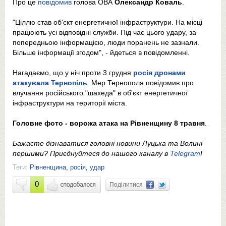
Про це
повідомив
голова ОВА
Олександр Коваль
.
"Ціллю став об'єкт енергетичної інфраструктури. На місці
працюють усі відповідні служби. Під час цього удару, за
попередньою інформацією, люди поранень не зазнали.
Більше інформації згодом", - йдеться в повідомленні.
Нагадаємо, що у ніч проти 3 грудня
росія дронами
атакувала Тернопіль
. Мер Тернополя повідомив про
влучання російського "шахеда" в об'єкт енергетичної
інфраструктури на території міста.
Головне фото - ворожа атака на Рівненщину 8 травня
.
Бажаєте дізнаватися головні новини Луцька та Волині
першими? Приєднуйтеся до нашого каналу в
Telegram
!
Теги:
Рівненщина
,
росія
,
удар
0
Поділитися