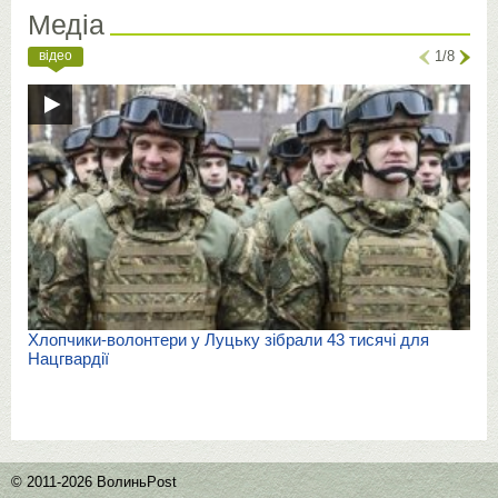
Медіа
відео
1/8
Хлопчики-волонтери у Луцьку зібрали 43 тисячі для
Нацгвардії
© 2011-2026 ВолиньPost