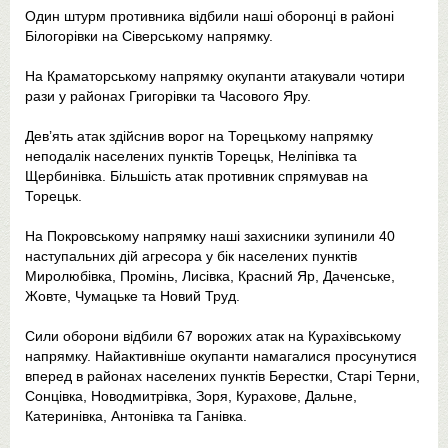
Один штурм противника відбили наші оборонці в районі
Білогорівки на Сіверському напрямку.
На Краматорському напрямку окупанти атакували чотири
рази у районах Григорівки та Часового Яру.
Дев’ять атак здійснив ворог на Торецькому напрямку
неподалік населених пунктів Торецьк, Неліпівка та
Щербинівка. Більшість атак противник спрямував на
Торецьк.
На Покровському напрямку наші захисники зупинили 40
наступальних дій агресора у бік населених пунктів
Миролюбівка, Промінь, Лисівка, Красний Яр, Даченське,
Жовте, Чумацьке та Новий Труд.
Сили оборони відбили 67 ворожих атак на Курахівському
напрямку. Найактивніше окупанти намагалися просунутися
вперед в районах населених пунктів Берестки, Старі Терни,
Сонцівка, Новодмитрівка, Зоря, Курахове, Дальне,
Катеринівка, Антонівка та Ганівка.