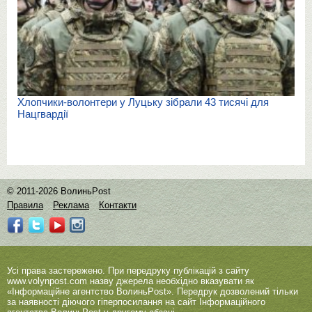
Хлопчики-волонтери у Луцьку зібрали 43 тисячі для
Нацгвардії
© 2011-2026 ВолиньPost
Правила
Реклама
Контакти
Усі права застережено. При передруку публікацій з сайту
www.volynpost.com
назву джерела необхідно вказувати як
«Інформаційне агентство ВолиньPost». Передрук дозволений тільки
за наявності діючого гіперпосилання на сайт Інформаційного