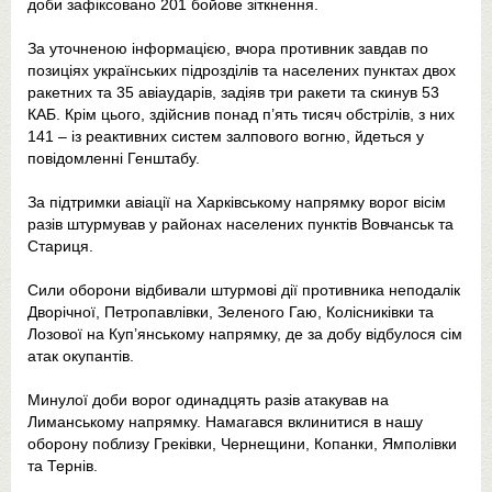
доби зафіксовано 201 бойове зіткнення.
За уточненою інформацією, вчора противник завдав по
позиціях українських підрозділів та населених пунктах двох
ракетних та 35 авіаударів, задіяв три ракети та скинув 53
КАБ. Крім цього, здійснив понад п’ять тисяч обстрілів, з них
141 – із реактивних систем залпового вогню, йдеться у
повідомленні Генштабу.
За підтримки авіації на Харківському напрямку ворог вісім
разів штурмував у районах населених пунктів Вовчанськ та
Стариця.
Сили оборони відбивали штурмові дії противника неподалік
Дворічної, Петропавлівки, Зеленого Гаю, Колісниківки та
Лозової на Куп’янському напрямку, де за добу відбулося сім
атак окупантів.
Минулої доби ворог одинадцять разів атакував на
Лиманському напрямку. Намагався вклинитися в нашу
оборону поблизу Греківки, Чернещини, Копанки, Ямполівки
та Тернів.