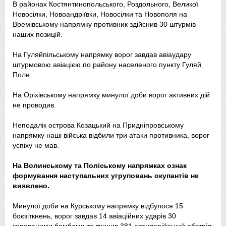
В районах Костянтинопольського, Роздольного, Великої
Новосілки, Новоандріївки, Новосілки та Новополя на
Времівському напрямку противник здійснив 30 штурмів
наших позицій.
На Гуляйпільському напрямку ворог завдав авіаудару
штурмовою авіацією по району населеного пункту Гуляй
Поле.
На Оріхівському напрямку минулої доби ворог активних дій
не проводив.
Неподалік острова Козацький на Придніпровському
напрямку наші війська відбили три атаки противника, ворог
успіху не мав.
На Волинському та Поліському напрямках ознак
формування наступальних угруповань окупантів не
виявлено.
Минулої доби на Курському напрямку відбулося 15
боєзіткнень, ворог завдав 14 авіаційних ударів 30
керованими бомбами та вчинив 381 артилерійський обстріл,