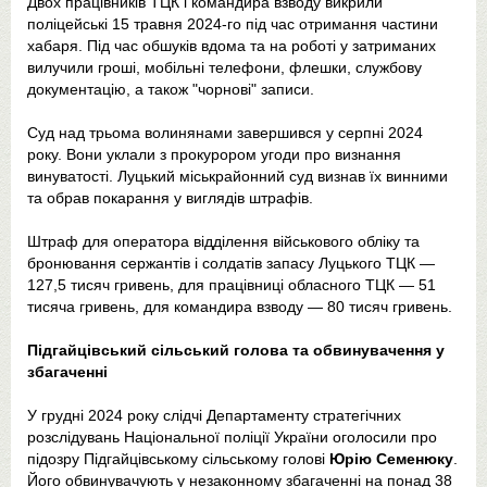
Двох працівників ТЦК і командира взводу викрили
поліцейські 15 травня 2024-го під час отримання частини
хабаря. Під час обшуків вдома та на роботі у затриманих
вилучили гроші, мобільні телефони, флешки, службову
документацію, а також "чорнові" записи.
Суд над трьома волинянами завершився у серпні 2024
року. Вони уклали з прокурором угоди про визнання
винуватості. Луцький міськрайонний суд визнав їх винними
та обрав покарання у виглядів штрафів.
Штраф для оператора відділення військового обліку та
бронювання сержантів і солдатів запасу Луцького ТЦК —
127,5 тисяч гривень, для працівниці обласного ТЦК — 51
тисяча гривень, для командира взводу — 80 тисяч гривень.
Підгайцівський сільський голова та обвинувачення у
збагаченні
У грудні 2024 року слідчі Департаменту стратегічних
розслідувань Національної поліції України оголосили про
підозру Підгайцівському сільському голові
Юрію Семенюку
.
Його обвинувачують у незаконному збагаченні на понад 38