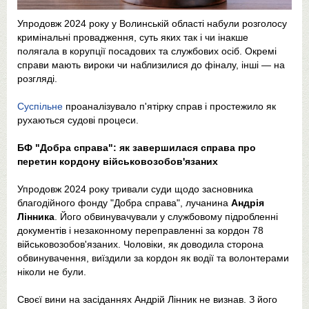
Упродовж 2024 року у Волинській області набули розголосу
кримінальні провадження, суть яких так і чи інакше
полягала в корупції посадових та службових осіб. Окремі
справи мають вироки чи наблизилися до фіналу, інші — на
розгляді.
Суспільне
проаналізувало п'ятірку справ і простежило як
рухаються судові процеси.
БФ "Добра справа": як завершилася справа про
перетин кордону військовозобов'язаних
Упродовж 2024 року тривали суди щодо засновника
благодійного фонду "Добра справа", лучанина
Андрія
Лінника
. Його обвинувачували у службовому підробленні
документів і незаконному переправленні за кордон 78
військовозобов'язаних. Чоловіки, як доводила сторона
обвинувачення, виїздили за кордон як водії та волонтерами
ніколи не були.
Своєї вини на засіданнях Андрій Лінник не визнав. З його