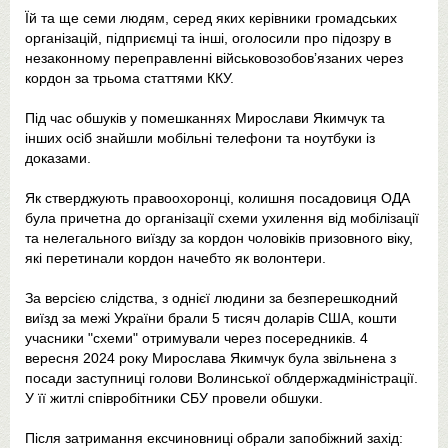
Їй та ще семи людям, серед яких керівники громадських
організацій, підприємці та інші, оголосили про підозру в
незаконному переправленні військовозобовʼязаних через
кордон за трьома статтями ККУ.
Під час обшуків у помешканнях Мирослави Якимчук та
інших осіб знайшли мобільні телефони та ноутбуки із
доказами.
Як стверджують правоохоронці, колишня посадовиця ОДА
була причетна до організації схеми ухилення від мобілізації
та нелегального виїзду за кордон чоловіків призовного віку,
які перетинали кордон начебто як волонтери.
За версією слідства, з однієї людини за безперешкодний
виїзд за межі України брали 5 тисяч доларів США, кошти
учасники "схеми" отримували через посередників. 4
вересня 2024 року Мирослава Якимчук була звільнена з
посади заступниці голови Волинської облдержадміністрації.
У її житлі співробітники СБУ провели обшуки.
Після затримання ексчиновниці обрали запобіжний захід: