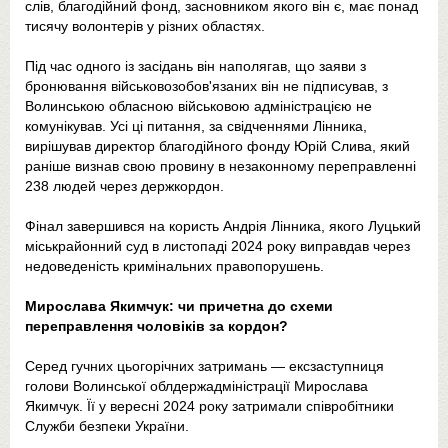
слів, благодійний фонд, засновником якого він є, має понад
тисячу волонтерів у різних областях.
Під час одного із засідань він наполягав, що заяви з
бронювання військовозобов'язаних він не підписував, з
Волинською обласною військовою адміністрацією не
комунікував. Усі ці питання, за свідченнями Лінника,
вирішував директор благодійного фонду Юрій Слива, який
раніше визнав свою провину в незаконному переправленні
238 людей через держкордон.
Фінал завершився на користь Андрія Лінника, якого Луцький
міськрайонний суд в листопаді 2024 року виправдав через
недоведеність кримінальних правопорушень.
Мирослава Якимчук: чи причетна до схеми
переправлення чоловіків за кордон?
Серед гучних цьогорічних затримань — ексзаступниця
голови Волинської облдержадміністрації Мирослава
Якимчук. Її у вересні 2024 року затримали співробітники
Служби безпеки України.