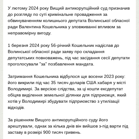
У лютому 2024 року Вищий антикорупційний суд призначив
до розгляду по суті кримінальне провадження за
обвинуваченням колишнього депутата Волинської обласної
ради Валентина Кошельника у зловживанні впливом за
неправомірну вигоду.
1 березня 2024 року 56-річний Кошельник надіслав до
Волинської обласної ради заяву про складання
депутатських повноважень, під час засідання сесії депутати
проголосували "за" позбавлення мандата.
Затримання Кошельника відбулося ще восени 2023 року:
його викрили під час 35 тисяч доларів США хабаря у місті
Володимирі. За версією слідства, за ці кошти ексдепутат
обіцяв виділення земельної ділянки для підприємця, який
хотів у Володимирі збудувати підприємство з утилізації
відходів.
За рішенням Вищого антикорупційного суду його
арештували, однак за кілька днів він вийшов з-під варти під
заставу в розмірі 900 тисяч гривень.