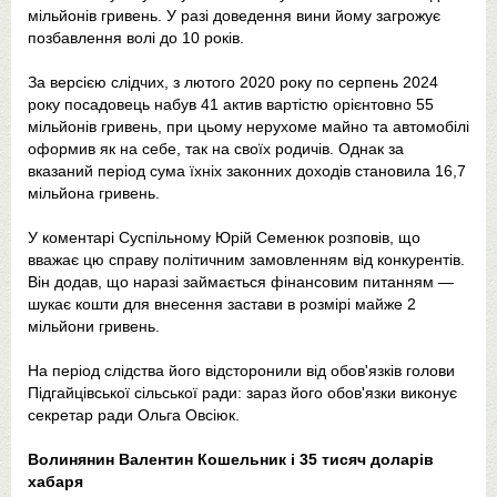
мільйонів гривень. У разі доведення вини йому загрожує
позбавлення волі до 10 років.
За версією слідчих, з лютого 2020 року по серпень 2024
року посадовець набув 41 актив вартістю орієнтовно 55
мільйонів гривень, при цьому нерухоме майно та автомобілі
оформив як на себе, так на своїх родичів. Однак за
вказаний період сума їхніх законних доходів становила 16,7
мільйона гривень.
У коментарі Суспільному Юрій Семенюк розповів, що
вважає цю справу політичним замовленням від конкурентів.
Він додав, що наразі займається фінансовим питанням —
шукає кошти для внесення застави в розмірі майже 2
мільйони гривень.
На період слідства його відсторонили від обов'язків голови
Підгайцівської сільської ради: зараз його обов'язки виконує
секретар ради Ольга Овсіюк.
Волинянин Валентин Кошельник і 35 тисяч доларів
хабаря