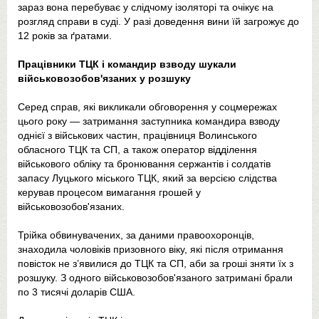
зараз вона перебуває у слідчому ізоляторі та очікує на
розгляд справи в суді. У разі доведення вини їй загрожує до
12 років за ґратами.
Працівники ТЦК і командир взводу шукали
військовозобов'язаних у розшуку
Серед справ, які викликали обговорення у соцмережах
цього року — затримання заступника командира взводу
однієї з військових частин, працівниця Волинського
обласного ТЦК та СП, а також оператор відділення
військового обліку та бронювання сержантів і солдатів
запасу Луцького міського ТЦК, який за версією слідства
керував процесом вимагання грошей у
військовозобов'язаних.
Трійка обвинувачених, за даними правоохоронців,
знаходила чоловіків призовного віку, які після отримання
повісток не зʼявилися до ТЦК та СП, аби за гроші зняти їх з
розшуку. З одного військовозобов'язаного затримані брали
по 3 тисячі доларів США.