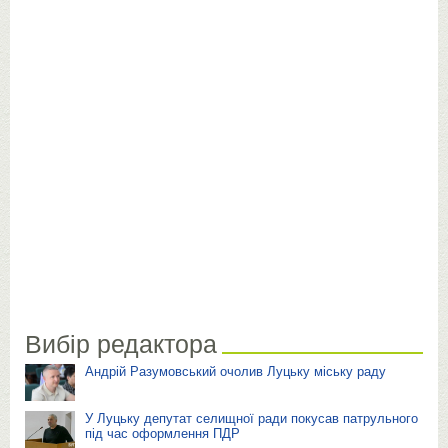
Вибір редактора
Андрій Разумовський очолив Луцьку міську раду
У Луцьку депутат селищної ради покусав патрульного
під час оформлення ПДР