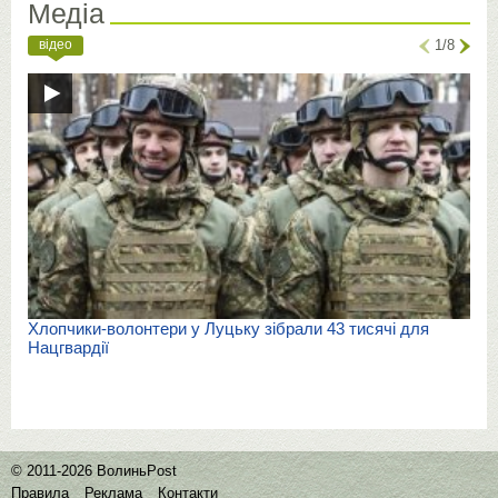
Медіа
відео
1/8
Хлопчики-волонтери у Луцьку зібрали 43 тисячі для
Нацгвардії
© 2011-2026 ВолиньPost
Правила
Реклама
Контакти