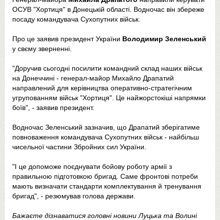
ОСУВ "Хортиця" в Донецькій області. Водночас він збереже
посаду командувача Сухопутних військ.
Про це заявив президент України
Володимир Зеленський
у свєму зверненні.
"Доручив сьогодні посилити командний склад наших військ
на Донеччині - генерал-майор Михайло Драпатий
направлений для керівництва оперативно-стратегічним
угрупованням військ "Хортиця". Це найжорстокіші напрямки
боїв", - заявив президент.
Водночас Зеленський зазначив, що Драпатий зберігатиме
повноваження командувача Сухопутних військ - найбільш
чисельної частини Збройних сил України.
"І це допоможе поєднувати бойову роботу армії з
правильною підготовкою бригад. Саме фронтові потреби
мають визначати стандарти комплектування й тренування
бригад", - резюмував голова держави.
Бажаєте дізнаватися головні новини Луцька та Волині