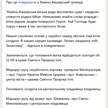
Про це
повідомили
у Камінь-Каширській громаді.
"Камінь-Каширська міська рада висловлює щирі і сердечні
співчуття родині бійця. Неможливо знайти слова розради і
втіхи рідним людям померлого Героя. Хай Господь буде
поруч з вами в час нестерпного болю.
Низько схиляємо голови у скорботі перед світлою пам'яттю
солдата. В наших серцях назавжди. Легких хмаринок тобі,
Захиснику", - йдеться в повідомленні.
Зазначається, що поховання воїна відбудеться сьогодні об
11:00 в храмі Святого Пророка Іллі.
Маршрут руху скорботного кортежу: провулок Меліораторів
—вул. Героя України Миколи Цюрика—вул. Ковельська—
центр міста—церква Святого Пророка Іллі.
Поховають солдата на центральному кладовищі кладовищі.
Маршрут руху від храму: вул. Шевченка—вул.Свято-
Миколаївська—центральне кладовище.