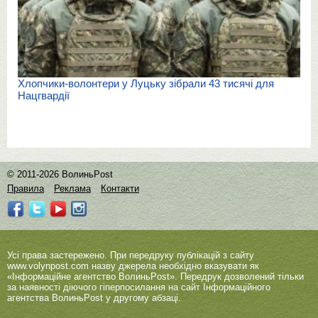
Хлопчики-волонтери у Луцьку зібрали 43 тисячі для
Нацгвардії
© 2011-2026 ВолиньPost
Правила
Реклама
Контакти
Усі права застережено. При передруку публікацій з сайту
www.volynpost.com
назву джерела необхідно вказувати як
«Інформаційне агентство ВолиньPost». Передрук дозволений тільки
за наявності діючого гіперпосилання на сайт Інформаційного
агентства ВолиньPost у другому абзаці.