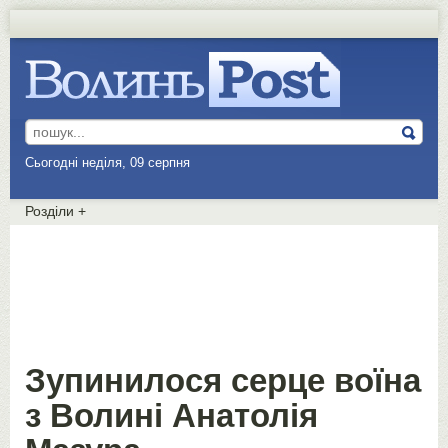
Сьогодні неділя, 09 серпня
Розділи
+
Зупинилося серце воїна
з Волині Анатолія