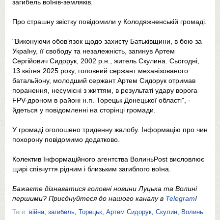
загибель воїнів-земляків.
Про страшну звістку повідомили у Колодяжненській громаді.
"Виконуючи обовʼязок щодо захисту Батьківщини, в бою за
Україну, її свободу та незалежність, загинув Артем
Сергійович Сидорук, 2002 р.н., житель Скулина. Сьогодні,
13 квітня 2025 року, головний сержант механізованого
батальйону, молодший сержант Артем Сидорук отримав
поранення, несумісні з життям, в результаті удару ворога
FPV-дроном в районі н.п. Торецьк Донецької області", -
йдеться у повідомленні на сторінці громади.
У громаді оголошено триденну жалобу. Інформацію про чин
похорону повідомимо додатково.
Колектив Інформаційного агентства ВолиньPost висловлює
щирі співчуття рідним і близьким загиблого воїна.
Бажаєте дізнаватися головні новини Луцька та Волині
першими? Приєднуйтеся до нашого каналу в
Telegram
!
Теги:
війна
,
загибель
,
Торецьк
,
Артем Сидорук
,
Скулин
,
Волинь