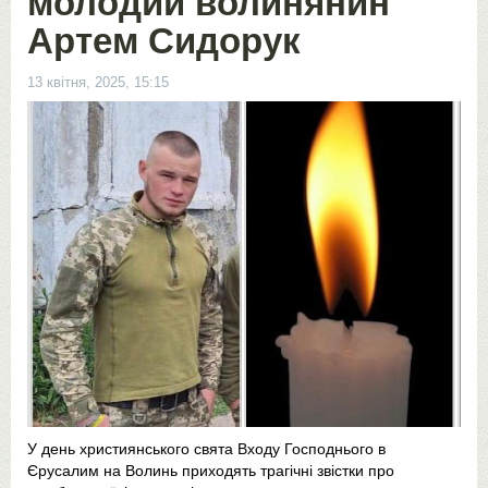
молодий волинянин
Артем Сидорук
13 квітня, 2025, 15:15
У день християнського свята Входу Господнього в
Єрусалим на Волинь приходять трагічні звістки про