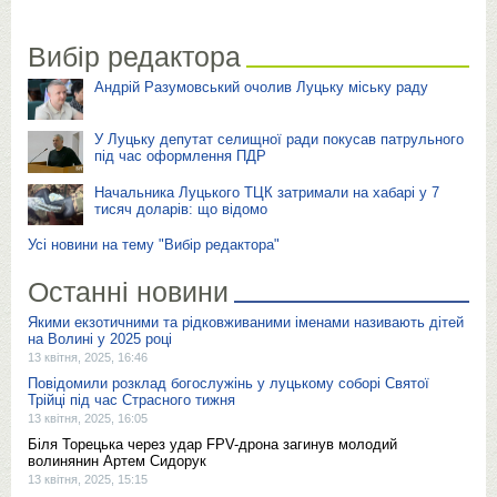
Вибір редактора
Андрій Разумовський очолив Луцьку міську раду
У Луцьку депутат селищної ради покусав патрульного
під час оформлення ПДР
Начальника Луцького ТЦК затримали на хабарі у 7
тисяч доларів: що відомо
Усі новини на тему "Вибір редактора"
Останні новини
Якими екзотичними та рідковживаними іменами називають дітей
на Волині у 2025 році
13 квітня, 2025, 16:46
Повідомили розклад богослужінь у луцькому соборі Святої
Трійці під час Страсного тижня
13 квітня, 2025, 16:05
Біля Торецька через удар FPV-дрона загинув молодий
волинянин Артем Сидорук
13 квітня, 2025, 15:15