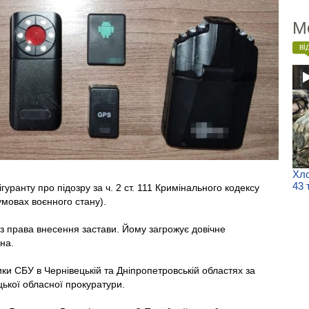
М
ві
Хло
43 
уранту про підозру за ч. 2 ст. 111 Кримінального кодексу
умовах воєнного стану).
з права внесення застави. Йому загрожує довічне
на.
и СБУ в Чернівецькій та Дніпропетровській областях за
ької обласної прокуратури.