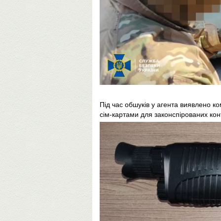
Під час обшуків у агента виявлено к
сім-картами для законспірованих конт