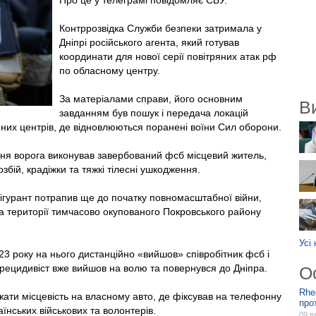
Про це у телеграмі повідомляє СБУ.
Контррозвідка Служби безпеки затримала у
Дніпрі російського агента, який готував
координати для нової серії повітряних атак рф
по обласному центру.
За матеріалами справи, його основним
В
завданням був пошук і передача локацій
йних центрів, де відновлюються поранені воїни Сил оборони.
ння ворога виконував завербований фсб місцевий житель,
збій, крадіжки та тяжкі тілесні ушкодження.
ігурант потрапив ще до початку повномасштабної війни,
на території тимчасово окупованого Покровського району
Усі
3 року на нього дистанційно «вийшов» співробітник фсб і
рецидивіст вже вийшов на волю та повернувся до Дніпра.
О
Rhe
жати місцевість на власному авто, де фіксував на телефонну
про
аїнських військових та волонтерів.
09 в