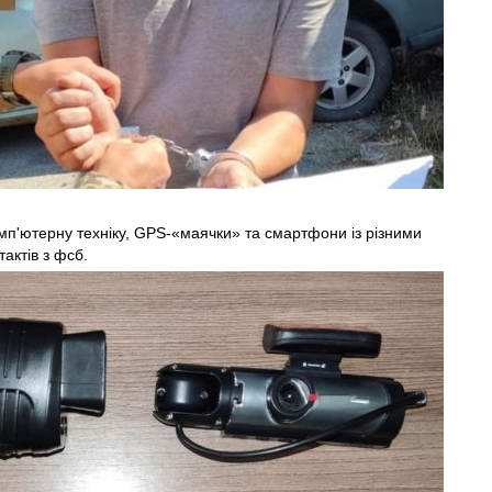
омп'ютерну техніку, GPS-«маячки» та смартфони із різними
актів з фсб.