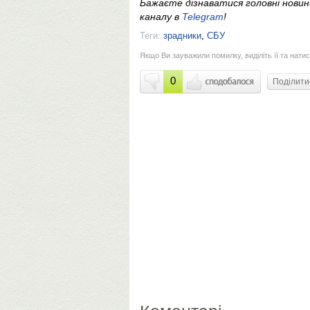
Бажаєте дізнаватися головні нови
каналу в
Telegram
!
Теги:
зрадники
,
СБУ
Якщо Ви зауважили помилку, виділіть її та натис
0
Поділит