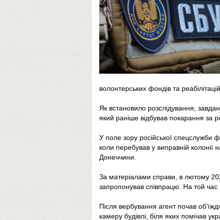
волонтерських фондів та реабілітаці
Як встановило розслідування, завда
який раніше відбував покарання за ро
У поле зору російської спецслужби ф
коли перебував у виправній колонії 
Донеччини.
За матеріалами справи, в лютому 202
запропонував співпрацю. На той час 
Після вербування агент почав об’їжд
камеру будівлі, біля яких помічав укр