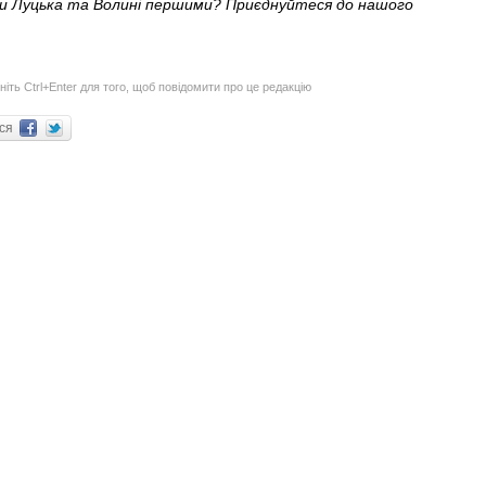
ни Луцька та Волині першими? Приєднуйтеся до нашого
ніть Ctrl+Enter для того, щоб повідомити про це редакцію
ися