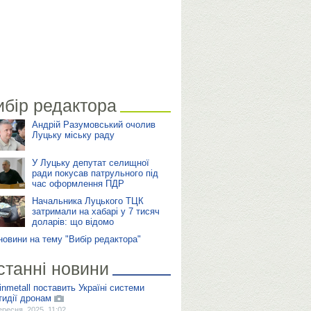
ибір редактора
Андрій Разумовський очолив
Луцьку міську раду
У Луцьку депутат селищної
ради покусав патрульного під
час оформлення ПДР
Начальника Луцького ТЦК
затримали на хабарі у 7 тисяч
доларів: що відомо
 новини на тему "Вибір редактора"
станні новини
inmetall поставить Україні системи
тидії дронам
ересня, 2025, 11:02