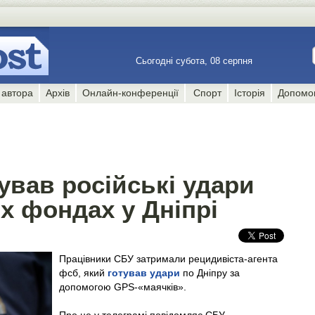
Сьогодні субота, 08 серпня
 автора
Архів
Онлайн-конференції
Спорт
Історія
Допомо
ував російські удари
х фондах у Дніпрі
Працівники СБУ затримали рецидивіста-агента
фсб, який
готував удари
по Дніпру за
допомогою GPS-«маячків».