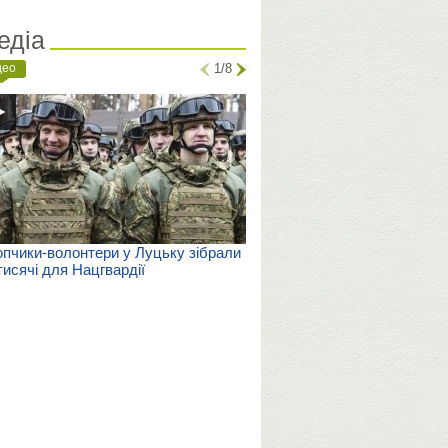
едіа
део
1/8
пчики-волонтери у Луцьку зібрали
тисячі для Нацгвардії