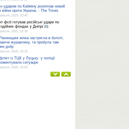
ін ударом по Кабміну розпочав новий
п війни проти України, - The Times
ересня, 2025, 10:45
нт фсб готував російські удари по
годійних фондах у Дніпрі
ересня, 2025, 10:30
Рівненщині жінка застрягла в болоті,
раючи журавлину, та пробула там
же добу
ересня, 2025, 10:15
флікт із ТЦК у Луцьку: у поліції
коментували ситуацію
ересня, 2025, 10:00