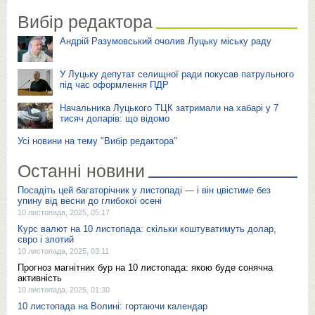
Вибір редактора
Андрій Разумовський очолив Луцьку міську раду
У Луцьку депутат селищної ради покусав патрульного
під час оформлення ПДР
Начальника Луцького ТЦК затримали на хабарі у 7
тисяч доларів: що відомо
Усі новини на тему "Вибір редактора"
Останні новини
Посадіть цей багаторічник у листопаді — і він цвістиме без
упину від весни до глибокої осені
10 листопада, 2025, 05:17
Курс валют на 10 листопада: скільки коштуватимуть долар,
євро і злотий
10 листопада, 2025, 03:11
Прогноз магнітних бур на 10 листопада: якою буде сонячна
активність
10 листопада, 2025, 01:30
10 листопада на Волині: гортаючи календар