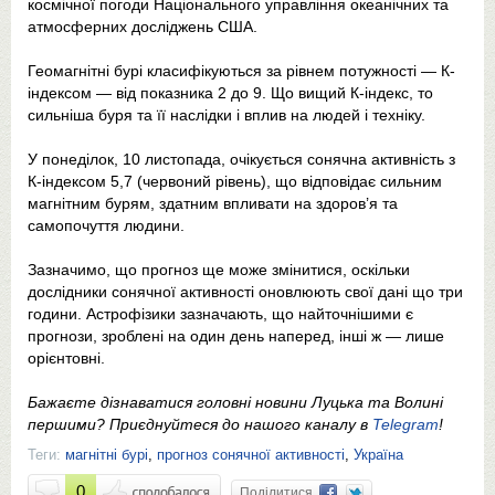
космічної погоди Національного управління океанічних та
атмосферних досліджень США.
Геомагнітні бурі класифікуються за рівнем потужності — К-
індексом — від показника 2 до 9. Що вищий К-індекс, то
сильніша буря та її наслідки і вплив на людей і техніку.
У понеділок, 10 листопада, очікується сонячна активність з
К-індексом 5,7 (червоний рівень), що відповідає сильним
магнітним бурям, здатним впливати на здоров’я та
самопочуття людини.
Зазначимо, що прогноз ще може змінитися, оскільки
дослідники сонячної активності оновлюють свої дані що три
години. Астрофізики зазначають, що найточнішими є
прогнози, зроблені на один день наперед, інші ж — лише
орієнтовні.
Бажаєте дізнаватися головні новини Луцька та Волині
першими? Приєднуйтеся до нашого каналу в
Telegram
!
Теги:
магнітні бурі
,
прогноз сонячної активності
,
Україна
0
Поділитися