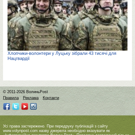
Хлопчики-волонтери у Луцьку зібрали 43 тисячі для
Нацгвардії
© 2011-2026 ВолиньPost
Правила
Реклама
Контакти
Усі права застережено. При передруку публікацій з сайту
www.volynpost.com
назву джерела необхідно вказувати як