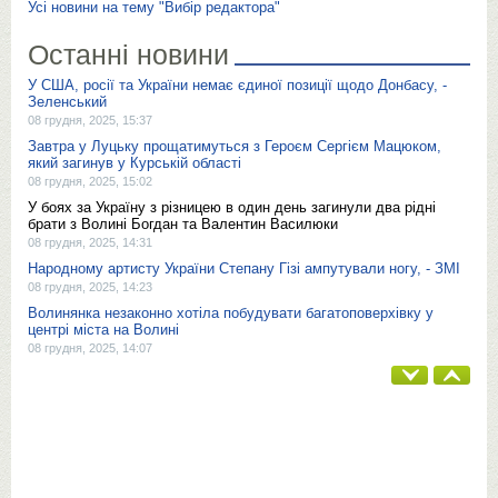
Усі новини на тему "Вибір редактора"
Останні новини
У США, росії та України немає єдиної позиції щодо Донбасу, -
Зеленський
08 грудня, 2025, 15:37
Завтра у Луцьку прощатимуться з Героєм Сергієм Мацюком,
який загинув у Курській області
08 грудня, 2025, 15:02
У боях за Україну з різницею в один день загинули два рідні
брати з Волині Богдан та Валентин Василюки
08 грудня, 2025, 14:31
Народному артисту України Степану Гізі ампутували ногу, - ЗМІ
08 грудня, 2025, 14:23
Волинянка незаконно хотіла побудувати багатоповерхівку у
центрі міста на Волині
08 грудня, 2025, 14:07