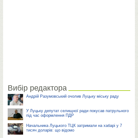
Вибір редактора
Андрій Разумовський очолив Луцьку міську раду
У Луцьку депутат селищної ради покусав патрульного
під час оформлення ПДР
Начальника Луцького ТЦК затримали на хабарі у 7
тисяч доларів: що відомо