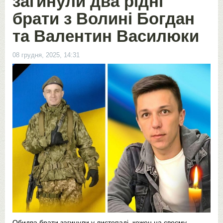
загинули два рідні
брати з Волині Богдан
та Валентин Василюки
08 грудня, 2025, 14:31
Обидва брати загинули у листопаді, кожен на своєму