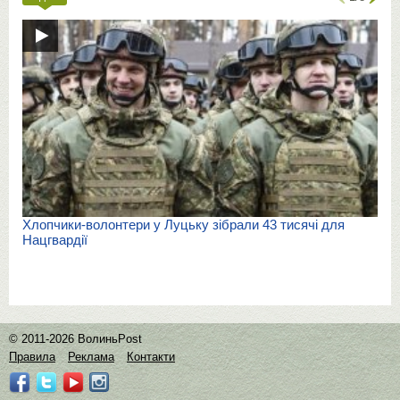
Хлопчики-волонтери у Луцьку зібрали 43 тисячі для
Нацгвардії
© 2011-2026 ВолиньPost
Правила
Реклама
Контакти