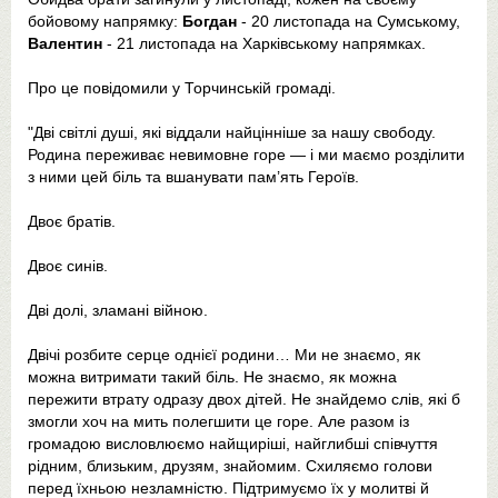
бойовому напрямку:
Богдан
- 20 листопада на Сумському,
Валентин
- 21 листопада на Харківському напрямках.
Про це повідомили у Торчинській громаді.
"Дві світлі душі, які віддали найцінніше за нашу свободу.
Родина переживає невимовне горе — і ми маємо розділити
з ними цей біль та вшанувати пам’ять Героїв.
Двоє братів.
Двоє синів.
Дві долі, зламані війною.
Двічі розбите серце однієї родини… Ми не знаємо, як
можна витримати такий біль. Не знаємо, як можна
пережити втрату одразу двох дітей. Не знайдемо слів, які б
змогли хоч на мить полегшити це горе. Але разом із
громадою висловлюємо найщиріші, найглибші співчуття
рідним, близьким, друзям, знайомим. Схиляємо голови
перед їхньою незламністю. Підтримуємо їх у молитві й