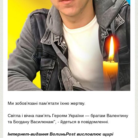
Ми зобов’язані пам’ятати їхню жертву.
Світла і вічна пам’ять Героям України — братам Валентину
та Богдану Василюкам", - йдеться в повідомленні.
Інтернет-видання ВолиньPost висловлює щирі