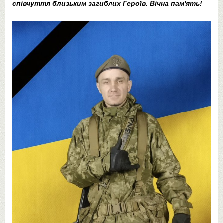
співчуття близьким загиблих Героїв. Вічна пам'ять!