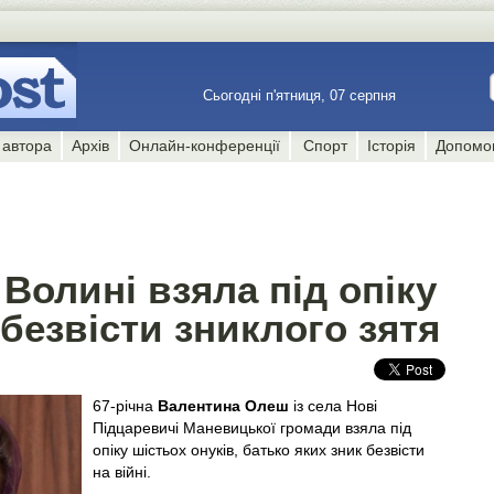
Сьогодні п'ятниця, 07 серпня
 автора
Архів
Онлайн-конференції
Спорт
Історія
Допомо
 Волині взяла під опіку
 безвісти зниклого зятя
67-річна
Валентина Олеш
із села Нові
Підцаревичі Маневицької громади взяла під
опіку шістьох онуків, батько яких зник безвісти
на війні.