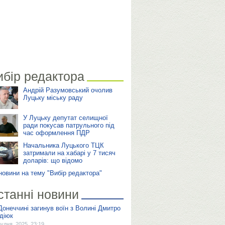
ибір редактора
Андрій Разумовський очолив
Луцьку міську раду
У Луцьку депутат селищної
ради покусав патрульного під
час оформлення ПДР
Начальника Луцького ТЦК
затримали на хабарі у 7 тисяч
доларів: що відомо
 новини на тему "Вибір редактора"
станні новини
Донеччині загинув воїн з Волині Дмитро
діюк
рудня, 2025, 23:19