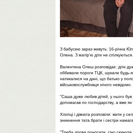
З бабусею зараз живуть: 16-річна Юлі
Олена. З матір'ю діти не спілкуються
Валентина Олеш розповідає: діти дуж
оббивали пороги ТЦК, шукали будь-я
натикалися на дані, що батько у пол
військовослужбовця нічого невідомо.
"Саша дуже любив дітей, у нього був
допомагав по господарству, а вже як н
Хлопці і дівчата розповіли: жити у се
зникнення тата брати і сестри намаг
"Треба дрова поносити, сіно скинути,