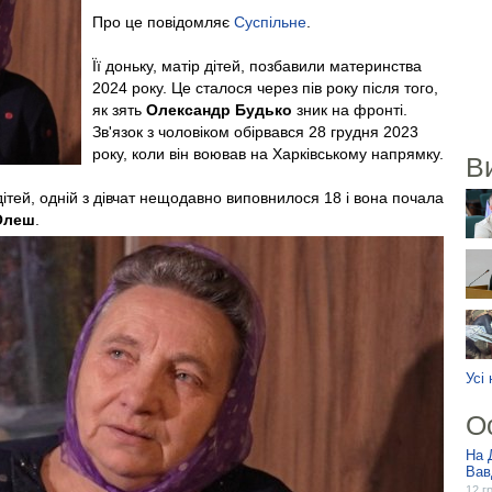
Про це повідомляє
Суспільне
.
Її доньку, матір дітей, позбавили материнства
2024 року. Це сталося через пів року після того,
як зять
Олександр Будько
зник на фронті.
Зв'язок з чоловіком обірвався 28 грудня 2023
року, коли він воював на Харківському напрямку.
В
дітей, одній з дівчат нещодавно виповнилося 18 і вона почала
Олеш
.
Усі
О
На 
Вав
12 г