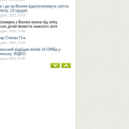
и і де на Волині відключатимуть світло
уботу, 13 грудня
рудня, 2025, 22:39
сіонерка з Волині взяла під опіку
тьох дітей безвісти зниклого зятя
рудня, 2025, 21:50
ер Степан Гіга
рудня, 2025, 21:09
енський відвідав воїнів 14 ОМБр у
'янську. ВІДЕО
рудня, 2025, 20:36