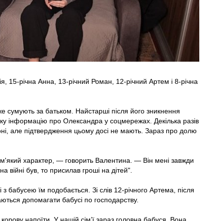
я, 15-річна Анна, 13-річний Роман, 12-річний Артем і 8-річна
.
е сумують за батьком. Найстарші після його зникнення
ку інформацію про Олександра у соцмережах. Декілька разів
оні, але підтвердження цьому досі не мають. Зараз про долю
 м'який характер, — говорить Валентина. — Він мені завжди
а війні був, то присилав гроші на дітей".
лі з бабусею їм подобається. Зі слів 12-річного Артема, після
аються допомагати бабусі по господарству.
 корову напоїти. У нашій сім’ї зараз головна бабуся. Вона