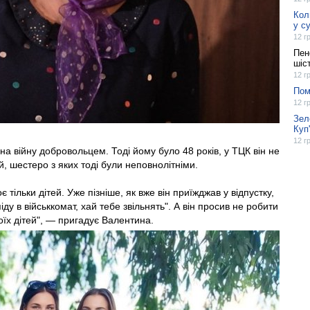
Кол
у с
12 г
Пен
шіс
12 г
Пом
12 г
Зел
Куп
12 г
в на війну добровольцем. Тоді йому було 48 років, у ТЦК він не
ей, шестеро з яких тоді були неповнолітніми.
є тільки дітей. Уже пізніше, як вже він приїжджав у відпустку,
піду в військкомат, хай тебе звільнять". А він просив не робити
оїх дітей", — пригадує Валентина.