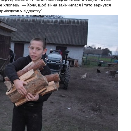
е хлопець. — Хочу, щоб війна закінчилася і тато вернувся
приїжджав у відпустку".