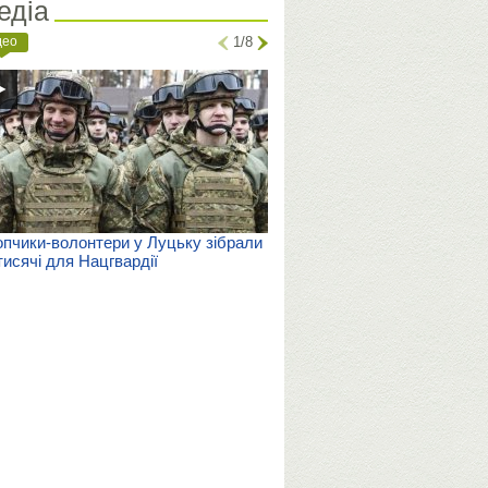
едіа
део
1/8
пчики-волонтери у Луцьку зібрали
тисячі для Нацгвардії