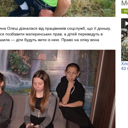
М
ві
а Олеш дізналася від працівників соцслужб, що її доньку,
ся позбавити материнських прав, а дітей переведуть в
рішила — діти будуть жити із нею. Право на опіку вона
Хло
43 