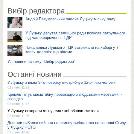
Вибір редактора
Андрій Разумовський очолив Луцьку міську раду
У Луцьку депутат селищної ради покусав патрульного
під час оформлення ПДР
Начальника Луцького ТЦК затримали на хабарі у 7
тисяч доларів: що відомо
Усі новини на тему "Вибір редактора"
Останні новини
У Луцьку з вікна 9-го поверху вистрибнув 32-річний чоловік
02 січня, 11:29
Кремль готує масштабну провокацію з людськими жертвами, -
розвідка
02 січня, 11:15
У Луцьку покарали жінку, син якої облаяв вчителя
02 січня, 11:05
Десятки рибалок вийшли на зимову риболовлю на заплаві Стиру
у Луцьку.ФОТО
02 січня, 10:47