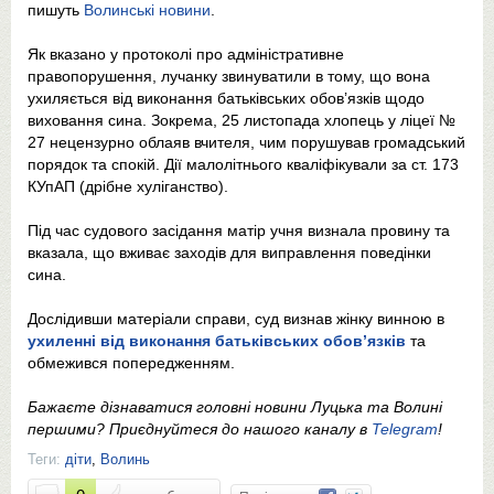
пишуть
Волинські новини
.
Як вказано у протоколі про адміністративне
правопорушення, лучанку звинуватили в тому, що вона
ухиляється від виконання батьківських обов’язків щодо
виховання сина. Зокрема, 25 листопада хлопець у ліцеї №
27 нецензурно облаяв вчителя, чим порушував громадський
порядок та спокій. Дії малолітнього кваліфікували за ст. 173
КУпАП (дрібне хуліганство).
Під час судового засідання матір учня визнала провину та
вказала, що вживає заходів для виправлення поведінки
сина.
Дослідивши матеріали справи, суд визнав жінку винною в
ухиленні від виконання батьківських обов’язків
та
обмежився попередженням.
Бажаєте дізнаватися головні новини Луцька та Волині
першими? Приєднуйтеся до нашого каналу в
Telegram
!
Теги:
діти
,
Волинь