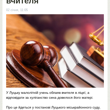
вчителя
02 січня, 11:05
У Луцьку малолітній учень облаяв вчителя в ліцеї, а
відповідати за хуліганство сина довелося його матері.
Про це йдеться у постанові Луцького міськрайонного суду,