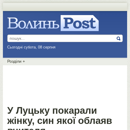
Сьогодні субота, 08 серпня
Розділи
+
У Луцьку покарали
жінку, син якої облаяв