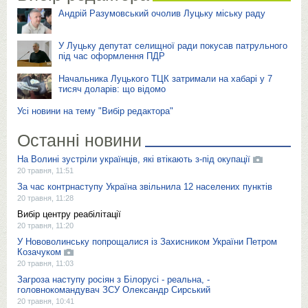
Андрій Разумовський очолив Луцьку міську раду
У Луцьку депутат селищної ради покусав патрульного
під час оформлення ПДР
Начальника Луцького ТЦК затримали на хабарі у 7
тисяч доларів: що відомо
Усі новини на тему "Вибір редактора"
Останні новини
На Волині зустріли українців, які втікають з-під окупації
20 травня, 11:51
За час контрнаступу Україна звільнила 12 населених пунктів
20 травня, 11:28
Вибір центру реабілітації
20 травня, 11:20
У Нововолинську попрощалися із Захисником України Петром
Козачуком
20 травня, 11:03
Загроза наступу росіян з Білорусі - реальна, -
головнокомандувач ЗСУ Олександр Сирський
20 травня, 10:41