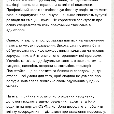
фахівці: наркологи, терапевти та клінічні психологи.
Професійний колектив забезпечує безпеку пацієнта та може
вчасно скоригувати план лікування, якщо виникають супутні
розлади чи емоційні кризи. Не соромтеся запитувати про
освіту спеціалістів та їхній практичний стаж саме в
адиктології.
Оцінюючи вартість послуг, завжди дивіться на наповнення
пакета та умови проживання. Висока ціна повинна бути
обґрунтована не лише комфортними палатами чи якісним
харчуванням, а й інтенсивністю терапевтичної програми.
Уточніть кількість індивідуальних занять із психологом на
тиждень, наявність охорони та закритість території.
Пам’ятайте, що ви платите за безпечне середовище, де
створені всі умови для того, щоб людина не думала про
побут, а займалася виключно своїм одужанням у гідних
умовах.
На етапі прийняття остаточного рішення неоціненну
допомогу надають відгуки реальних пацієнтів та їхніх
родичів на порталі OSPNarko. Вони дозволяють побачити
клініку «зсередини» — дізнатися про ставлення персоналу,