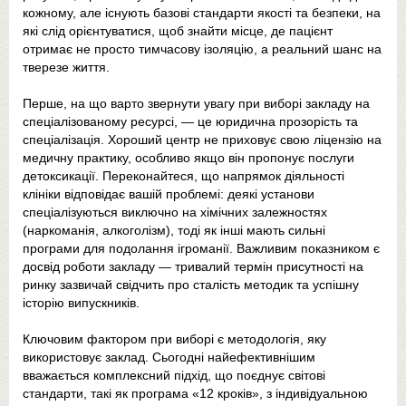
кожному, але існують базові стандарти якості та безпеки, на
які слід орієнтуватися, щоб знайти місце, де пацієнт
отримає не просто тимчасову ізоляцію, а реальний шанс на
тверезе життя.
Перше, на що варто звернути увагу при виборі закладу на
спеціалізованому ресурсі, — це юридична прозорість та
спеціалізація. Хороший центр не приховує свою ліцензію на
медичну практику, особливо якщо він пропонує послуги
детоксикації. Переконайтеся, що напрямок діяльності
клініки відповідає вашій проблемі: деякі установи
спеціалізуються виключно на хімічних залежностях
(наркоманія, алкоголізм), тоді як інші мають сильні
програми для подолання ігроманії. Важливим показником є
досвід роботи закладу — тривалий термін присутності на
ринку зазвичай свідчить про сталість методик та успішну
історію випускників.
Ключовим фактором при виборі є методологія, яку
використовує заклад. Сьогодні найефективнішим
вважається комплексний підхід, що поєднує світові
стандарти, такі як програма «12 кроків», з індивідуальною