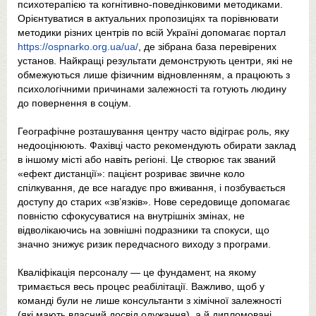
психотерапією та когнітивно-поведінковими методиками.
Орієнтуватися в актуальних пропозиціях та порівнювати
методики різних центрів по всій Україні допомагає портал
https://ospnarko.org.ua/ua/
, де зібрана база перевірених
установ. Найкращі результати демонструють центри, які не
обмежуються лише фізичним відновленням, а працюють з
психологічними причинами залежності та готують людину
до повернення в соціум.
Географічне розташування центру часто відіграє роль, яку
недооцінюють. Фахівці часто рекомендують обирати заклад
в іншому місті або навіть регіоні. Це створює так званий
«ефект дистанції»: пацієнт розриває звичне коло
спілкування, де все нагадує про вживання, і позбувається
доступу до старих «зв’язків». Нове середовище допомагає
повністю сфокусуватися на внутрішніх змінах, не
відволікаючись на зовнішні подразники та спокуси, що
значно знижує ризик передчасного виходу з програми.
Кваліфікація персоналу — це фундамент, на якому
тримається весь процес реабілітації. Важливо, щоб у
команді були не лише консультанти з хімічної залежності
(які мають власний досвід одужання), а й дипломовані