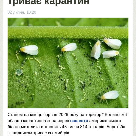
триває карантин
02 липня, 10:20
Станом на кінець червня 2026 року на території Волинської
області карантинна зона через
нашестя
американського
білого метелика становить 45 тисяч 814 гектарів. Боротьба
зі шкідником триває сьомий рік.