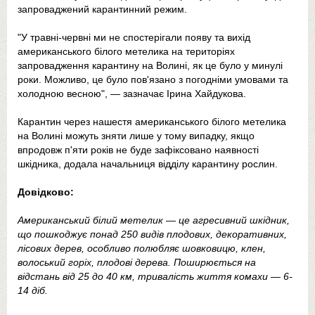
запроваджений карантинний режим.
"У травні-червні ми не спостерігали появу та вихід
американського білого метелика на територіях
запровадження карантину на Волині, як це було у минулі
роки. Можливо, це було пов'язано з погодніми умовами та
холодною весною", — зазначає Ірина Хайдукова.
Карантин через нашестя американського білого метелика
на Волині можуть зняти лише у тому випадку, якщо
впродовж п'яти років не буде зафіксовано наявності
шкідника, додала начальниця відділу карантину рослин.
Довідково:
Американський білий метелик — це агресивний шкідник,
що пошкоджує понад 250 видів плодових, декоративних,
лісових дерев, особливо полюбляє шовковицю, клен,
волоський горіх, плодові дерева. Поширюється на
відстань від 25 до 40 км, тривалість життя комахи — 6-
14 діб.