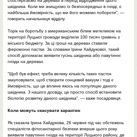
спостерігаємо на деревах в період відродження цього
шкідника. Коли ми знищуємо їх безпосередньо в гнізді, є
найбільша ймовірність, що ми його можемо побороти", —
говорить начальниця відділу.
Торік на боротьбу з американським білим метеликом на
території Луцької громади виділили 100 тисяч гривень з
міського бюджету. За ці гроші на деревах ставили
феромонні пастки. За словами Ірини Хайдукової, такий
спосіб допомагає виявити гусінь шкідника або павутинні
гнізда на деревах.
"Щоб був ефект, треба велику кількість таких пасток
закуповувати, щоб створити сонцевий вакуум і тоді є
ймовірність, що це вплине якось на популяцію даного
шкідника. З нашого досвіду, це просто спосіб встановити
біологію розвитку даного шкідника", — каже посадовиця.
Коли можуть скасувати карантин
Як сказала Ірина Хайдукова, 26 червня під час обстежень
спеціалісти фітосанітарної безпеки вперше цього року
виявили павутинні гнізда на території Луцького району, де