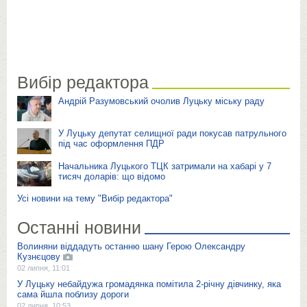
Вибір редактора
Андрій Разумовський очолив Луцьку міську раду
У Луцьку депутат селищної ради покусав патрульного
під час оформлення ПДР
Начальника Луцького ТЦК затримали на хабарі у 7
тисяч доларів: що відомо
Усі новини на тему "Вибір редактора"
Останні новини
Волиняни віддадуть останню шану Герою Олександру
Кузнєцову
02 липня, 11:01
У Луцьку небайдужа громадянка помітила 2-річну дівчинку, яка
сама йшла поблизу дороги
02 липня, 10:53