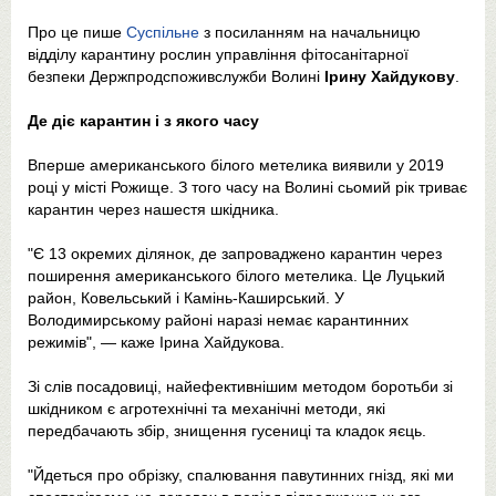
Про це пише
Суспільне
з посиланням на начальницю
відділу карантину рослин управління фітосанітарної
безпеки Держпродспоживслужби Волині
Ірину Хайдукову
.
Де діє карантин і з якого часу
Вперше американського білого метелика виявили у 2019
році у місті Рожище. З того часу на Волині сьомий рік триває
карантин через нашестя шкідника.
"Є 13 окремих ділянок, де запроваджено карантин через
поширення американського білого метелика. Це Луцький
район, Ковельський і Камінь-Каширський. У
Володимирському районі наразі немає карантинних
режимів", — каже Ірина Хайдукова.
Зі слів посадовиці, найефективнішим методом боротьби зі
шкідником є агротехнічні та механічні методи, які
передбачають збір, знищення гусениці та кладок яєць.
"Йдеться про обрізку, спалювання павутинних гнізд, які ми