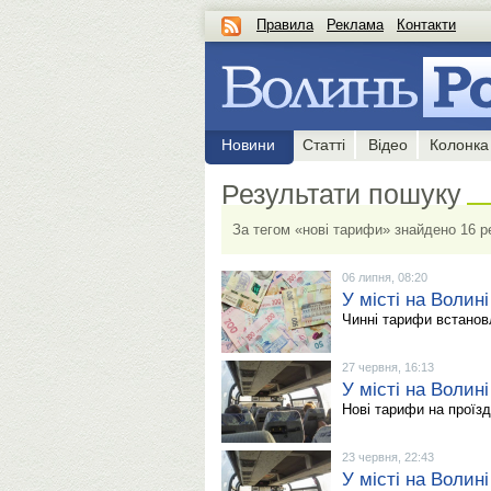
Правила
Реклама
Контакти
Новини
Статті
Відео
Колонка
Результати пошуку
За тегом «нові тарифи» знайдено 16 р
06 липня, 08:20
У місті на Волин
Чинні тарифи встановл
27 червня, 16:13
У місті на Волин
Нові тарифи на проїзд
23 червня, 22:43
У місті на Волин