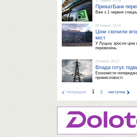
17 травня, 23:19
ПриватБанк пере
Вже з 1 червня спеціа
02 травня, 12:14
Ціни скочили вго
міст
У Луцьку зросли ціни 
перевезень.
23 квітня, 05:17
Влада готує підв
Економісти попереджа
промисловості.
1
попередня
2
наступна