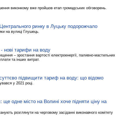
ішення виконкому вже пройшов етап громадських обговорень.
 Центрального ринку в Луцьку подорожчало
ки на вулиці Глушець.
 - нові тарифи на воду
ищення – зростання вартості електроенергії, паливно-мастильних
 плати та інших витрат.
 суттєво підвищити тариф на воду: що відомо
вався у 2021 році.
: ще одне місто на Волині хоче підняти ціну на
анують розглянути на черговому засіданні виконавчого комітету