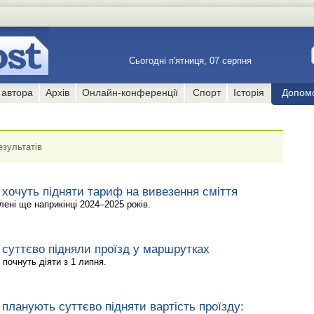
Сьогодні п'ятниця, 07 серпня
 автора
Архів
Онлайн-конференції
Спорт
Історія
Допом
езультатів
і хочуть підняти тариф на вивезення сміття
ені ще наприкінці 2024–2025 років.
і суттєво підняли проїзд у маршрутках
 почнуть діяти з 1 липня.
і планують суттєво підняти вартість проїзду: