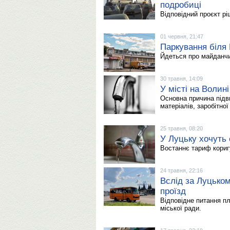
подробиці
Відповідний проєкт р
01 червня, 21:47
Паркування біля
Йдеться про майданчи
30 травня, 14:09
У місті на Волині
Основна причина підв
матеріалів, заробітної
25 травня, 08:20
У Луцьку хочуть
Востаннє тариф коригу
24 травня, 22:16
Вслід за Луцьком
проїзд
Відповідне питання пл
міської ради.