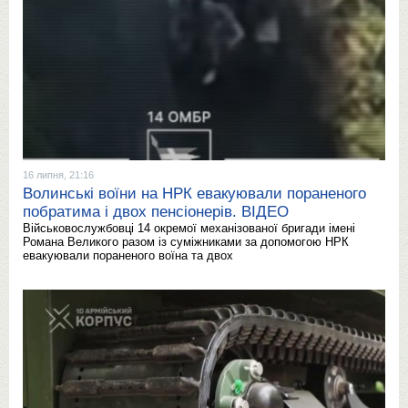
16 липня, 21:16
Волинські воїни на НРК евакуювали пораненого
побратима і двох пенсіонерів. ВІДЕО
Військовослужбовці 14 окремої механізованої бригади імені
Романа Великого разом із суміжниками за допомогою НРК
евакуювали пораненого воїна та двох