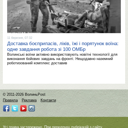
11 березня, 07:32
Доставка боєприпасів, ліків, їжі і порятунок воїна:
одне завдання робота зі 100 ОМБр
Волинські воїни активно використовують новітні технології для
виконання бойових завдань на фронті. Нещодавно наземний
роботизований комплекс доставив
© 2011-2026 ВолиньPost
Правила
Реклама
Контакти
Усі права застережено. При передруку публікацій з сайту