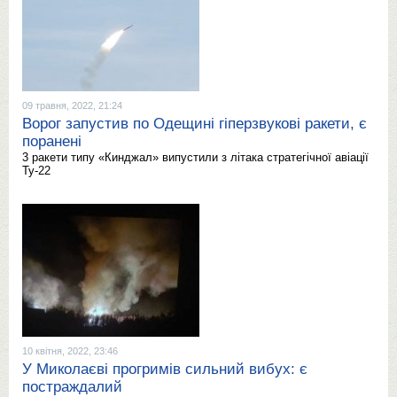
09 травня, 2022, 21:24
Ворог запустив по Одещині гіперзвукові ракети, є
поранені
3 ракети типу «Кинджал» випустили з літака стратегічної авіації
Ту-22
10 квітня, 2022, 23:46
У Миколаєві прогримів сильний вибух: є
постраждалий