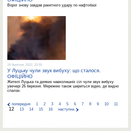
Ворог знову завдав ракетного удару по нафтобазі
26 березня, 2022, 20:55
У Луцьку чули звук вибуху: що сталося.
ОФІЦІЙНО
Жителі Луцька та деяких навколишніх сіл чули звук вибуху
увечері 26 березня. Мережею також шириться відео, де видно
спалах.
попередня
1
2
3
4
5
6
7
8
9
10
11
12
13
14
15
16
наступна