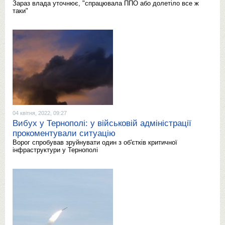
Зараз влада уточнює, "спрацювала ППО або долетіло все ж
таки"
04 квітня, 2022, 09:27
Вибух у Тернополі: у військовій адміністрації
прокоментували ситуацію
Ворог спробував зруйнувати один з об'єтків критичної
інфраструктури у Тернополі