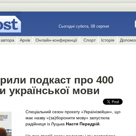
Сьогодні субота, 08 серпня
 автора
Архів
Онлайн-конференції
Спорт
Історія
Допомо
рили подкаст про 400
и української мови
Спеціальний сезон проєкту «Українізейшн», що
має назву «(за)боронити мову» запустила
радійниця із Луцька
Настя Передрій
.