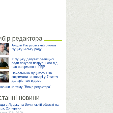
ибір редактора
Андрій Разумовський очолив
Луцьку міську раду
У Луцьку депутат селищної
ради покусав патрульного під
час оформлення ПДР
Начальника Луцького ТЦК
затримали на хабарі у 7 тисяч
доларів: що відомо
 новини на тему "Вибір редактора"
станні новини
ода в Луцьку та Волинській області на
тра, 25 червня
ервня, 2024, 20:00