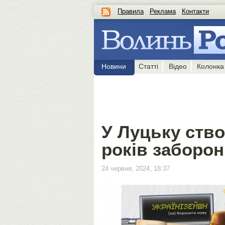
Правила
Реклама
Контакти
Новини
Статті
Відео
Колонка
У Луцьку ство
років заборон
24 червня, 2024, 18:37