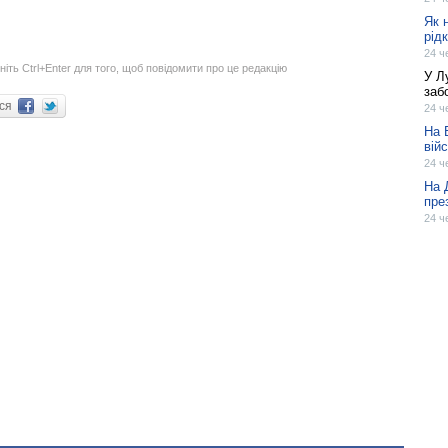
Як 
рід
24 ч
ніть Ctrl+Enter для того, щоб повідомити про це редакцію
У Л
заб
ися
24 ч
На 
вій
24 ч
На 
пре
24 ч