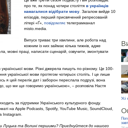
Це вже третій сезон подкасту і він розповідає
про те, як понад чотири століття
в українців
намагалися відібрати мову
. Загалом вийде 10
епізодів, перший присвячений репресованій
літері «Ґ»,
повідомляє
телеграмканал
misto.media.
Випуск триває три хвилини, але робота над
В
кожним із них займає кілька тижнів, адже
ла, мовні праці, написати сценарій, озвучити, змонтувати
н української мови. Різні джерела пишуть по-різному. Це 100-
ня української мови протягом чотирьох століть. І це лише
сь я цей перелік дат і заборон переслала подрузі, вона
до, що ми ще говоримо українською», – розповіла Настя
Усі
иходить за підтримки Українського культурного фонду.
аті на Apple Podcasts, Spotify, YouTube Music, SoundCloud,
О
а Instagram.
Пог
зав
ни Луцька та Волині першими? Приєднуйтеся до нашого
24 ч