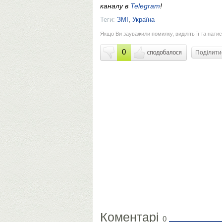
каналу в
Telegram
!
Теги:
ЗМІ
,
Україна
Якщо Ви зауважили помилку, виділіть її та натис
0
Поділит
Коментарі
0