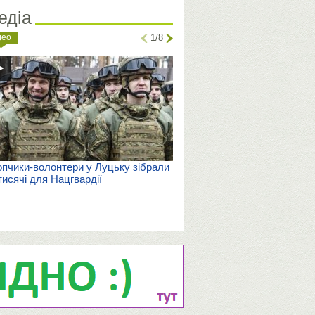
едіа
део
1/8
пчики-волонтери у Луцьку зібрали
тисячі для Нацгвардії