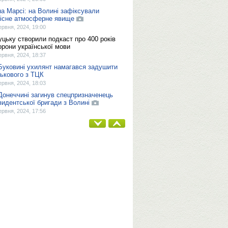
на Марсі: на Волині зафіксували
кісне атмосферне явище
ервня, 2024, 19:00
уцьку створили подкаст про 400 років
орони української мови
ервня, 2024, 18:37
Буковині ухилянт намагався задушити
ськового з ТЦК
ервня, 2024, 18:03
Донеччині загинув спецпризначенець
зидентської бригади з Волині
ервня, 2024, 17:56