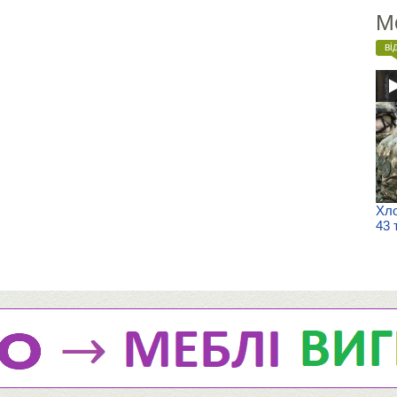
М
ві
Хло
43 