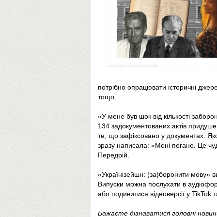
потрібно опрацювати історичні джере
тощо.
«У мене був шок від кількості заборо
134 задокументованих актів придушен
те, що зафіксовано у документах. Яко
зразу написала: «Мені погано. Це чу
Передрій.
«Українізейшн: (за)боронити мову» в
Випуски можна послухати в аудіоформ
або подивитися відеоверсії у TikTok т
Бажаєте дізнаватися головні нови