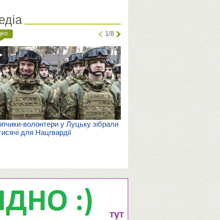
едіа
део
1/8
пчики-волонтери у Луцьку зібрали
тисячі для Нацгвардії