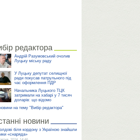
ибір редактора
Андрій Разумовський очолив
Луцьку міську раду
У Луцьку депутат селищної
ради покусав патрульного під
час оформлення ПДР
Начальника Луцького ТЦК
затримали на хабарі у 7 тисяч
доларів: що відомо
 новини на тему "Вибір редактора"
станні новини
олдові біля кордону з Україною знайшли
мки «снаряда»
овтня, 2024, 14:46