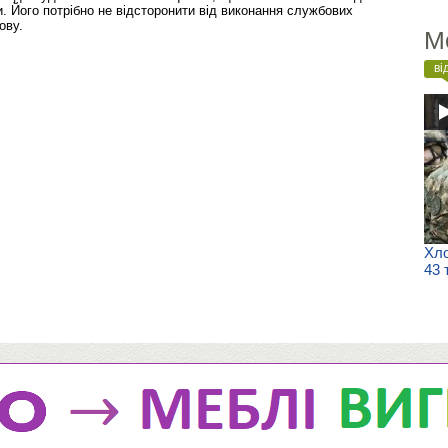
. Його потрібно не відсторонити від виконання службових
ову.
М
ві
Хло
43 