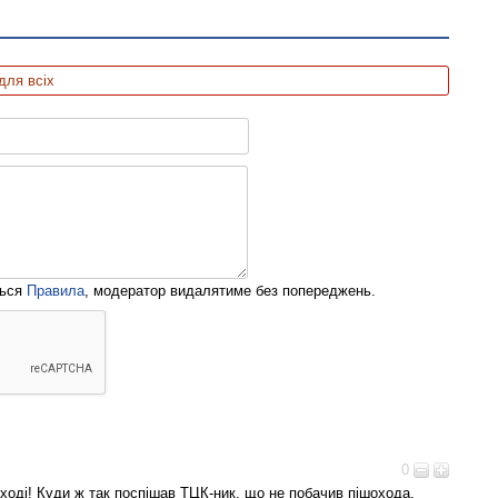
для всіх
ться
Правила
, модератор видалятиме без попереджень.
0
ході! Куди ж так поспішав ТЦК-ник, що не побачив пішохода.