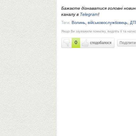
Бажаєте дізнаватися головні нови
каналу в
Telegram
!
Теги:
Волинь
,
військовослужбовець
,
ДТ
Якщо Ви зауважили помилку, виділіть її та натис
0
Поділит