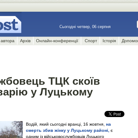
Сьогодні четвер, 06 серпня
 автора
Архів
Онлайн-конференції
Спорт
Історія
Допомо
жбовець ТЦК скоїв
варію у Луцькому
Водій, який сьогодні вранці, 16 жовтня,
на
смерть збив жінку у Луцькому районі,
є
одним із військовослужбовців Луцького