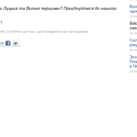
Вол
ни Луцька та Волині першими? Приєднуйтеся до нашого
одн
16 ж
П
Вій
сме
ніть Ctrl+Enter для того, щоб повідомити про це редакцію
16 ж
Скі
ися
рок
16 ж
Зел
Пла
в Н
16 ж