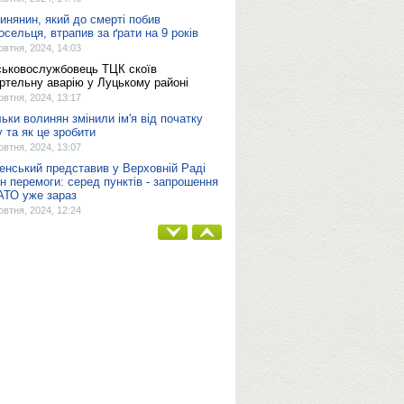
инянин, який до смерті побив
осельця, втрапив за ґрати на 9 років
овтня, 2024, 14:03
ськовослужбовець ТЦК скоїв
ртельну аварію у Луцькому районі
овтня, 2024, 13:17
льки волинян змінили ім'я від початку
у та як це зробити
овтня, 2024, 13:07
енський представив у Верховній Раді
н перемоги: серед пунктів - запрошення
АТО уже зараз
овтня, 2024, 12:24