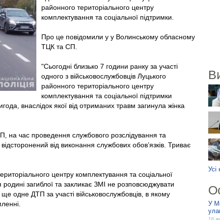
районного територіального центру
комплектування та соціальної підтримки.
Про це повідомили у у Волинському обласному
ТЦК та СП.
"Сьогодні близько 7 години ранку за участі
В
одного з військовослужбовців Луцького
районного територіального центру
комплектування та соціальної підтримки
ода, внаслідок якої від отриманих травм загинула жінка
П, на час проведення службового розслідування та
 відсторонений від виконання службових обов’язків. Триває
Усі
ериторіального центру комплектування та соціальної
я родині загиблої та закликає ЗМІ не розповсюджувати
О
ще одне ДТП за участі військовослужбовців, в якому
мленні.
У М
ула
16 ж