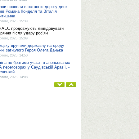
ани провели в останню дорогу двох
оїв Романа Конделя та Віталія
итишина
ютого, 2025, 15:39
ЧАЕС продовжують ліквідовувати
оряння після удару росіян
ютого, 2025, 15:09
уцьку вручили державну нагороду
ині загиблого Героя Олега Данька
ютого, 2025, 14:50
аїна не братиме участі в анонсованих
 переговорах у Саудівській Аравії, -
енський
ютого, 2025, 14:08