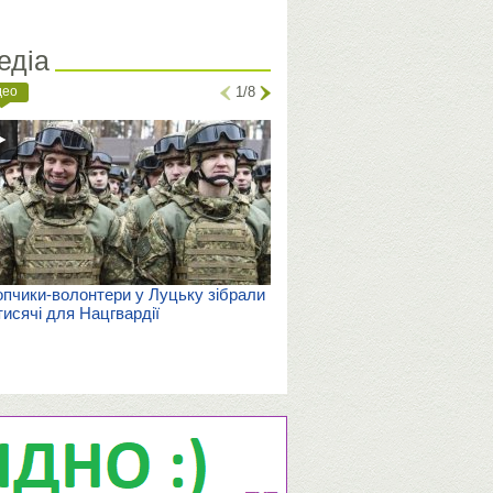
едіа
део
1/8
пчики-волонтери у Луцьку зібрали
тисячі для Нацгвардії