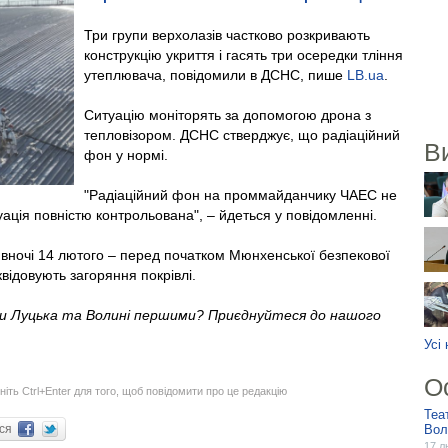
Три групи верхолазів частково розкривають
конструкцію укриття і гасять три осередки тління
утеплювача, повідомили в ДСНС, пише
LB.ua
.
Ситуацію моніторять за допомогою дрона з
тепловізором. ДСНС стверджує, що радіаційний
В
фон у нормі.
"Радіаційний фон на проммайданчику ЧАЕС не
ція повністю контрольована", – йдеться у повідомленні.
 вночі 14 лютого – перед початком Мюнхенської безпекової
квідовують загоряння покрівлі.
ни Луцька та Волині першими? Приєднуйтеся до нашого
Усі
О
ніть Ctrl+Enter для того, щоб повідомити про це редакцію
Теа
ися
Вол
17 л