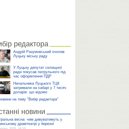
ибір редактора
Андрій Разумовський очолив
Луцьку міську раду
У Луцьку депутат селищної
ради покусав патрульного під
час оформлення ПДР
Начальника Луцького ТЦК
затримали на хабарі у 7 тисяч
доларів: що відомо
 новини на тему "Вибір редактора"
станні новини
тральна весна: чим дивуватимуть у
инському драмтеатрі у березні
ютого, 2025, 16:10