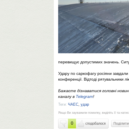
перевищує допустимих значень. Ситуа
Удару по саркофагу росіяни завдали
конференції. Відтоді рятувальники лі
Бажаєте дізнаватися головні нови
каналу в
Telegram
!
Теги:
ЧАЕС
,
удар
Якщо Ви зауважили помилку, виділіть її та натис
0
Поділит