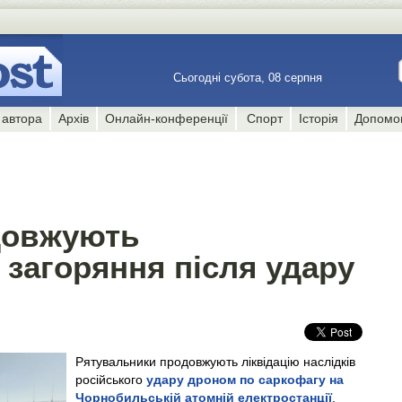
Сьогодні субота, 08 серпня
 автора
Архів
Онлайн-конференції
Спорт
Історія
Допомо
довжують
 загоряння після удару
Рятувальники продовжують ліквідацію наслідків
російського
удару дроном по саркофагу на
Чорнобильській атомній електростанції
.