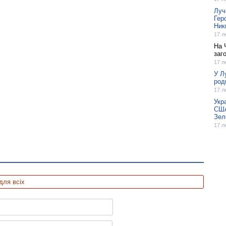
Луч
Гер
Ник
17 л
На 
заг
17 л
У Л
род
17 л
Укр
США
Зел
17 л
для всіх