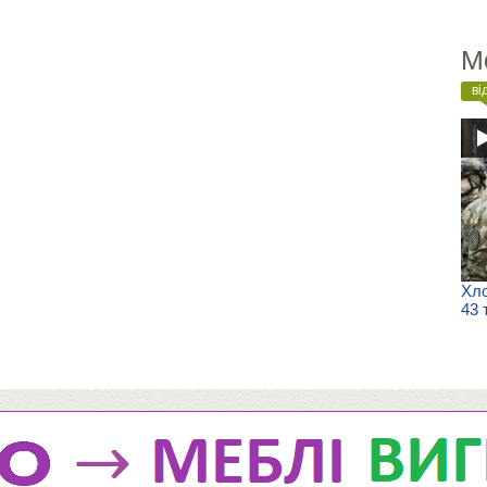
М
ві
Хло
43 