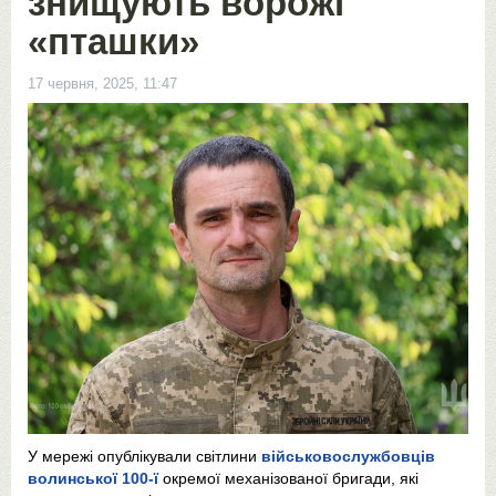
знищують ворожі
«пташки»
17 червня, 2025, 11:47
У мережі опублікували світлини
військовослужбовців
волинської 100-ї
окремої механізованої бригади, які