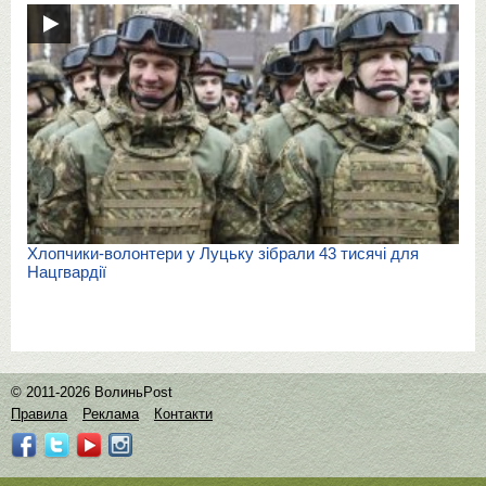
Хлопчики-волонтери у Луцьку зібрали 43 тисячі для
Нацгвардії
© 2011-2026 ВолиньPost
Правила
Реклама
Контакти