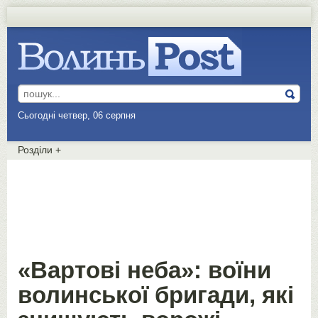
Сьогодні четвер, 06 серпня
Розділи
+
«Вартові неба»: воїни
волинської бригади, які