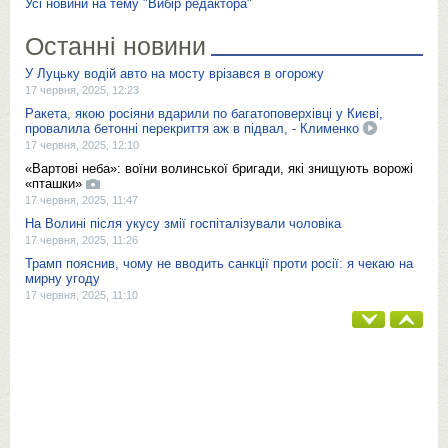
Усі новини на тему "Вибір редактора"
Останні новини
У Луцьку водій авто на мосту врізався в огорожу
17 червня, 2025, 12:23
Ракета, якою росіяни вдарили по багатоповерхівці у Києві,
провалила бетонні перекриття аж в підвал, - Клименко
17 червня, 2025, 12:10
«Вартові неба»: воїни волинської бригади, які знищують ворожі
«пташки»
17 червня, 2025, 11:47
На Волині після укусу змії госпіталізували чоловіка
17 червня, 2025, 11:26
Трамп пояснив, чому не вводить санкції проти росії: я чекаю на
мирну угоду
17 червня, 2025, 11:10