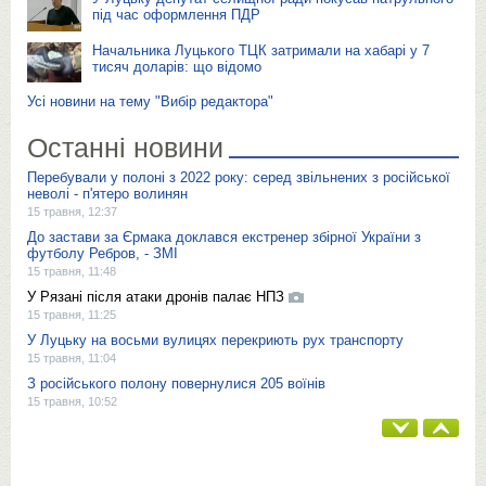
під час оформлення ПДР
Начальника Луцького ТЦК затримали на хабарі у 7
тисяч доларів: що відомо
Усі новини на тему "Вибір редактора"
Останні новини
Перебували у полоні з 2022 року: серед звільнених з російської
неволі - п'ятеро волинян
15 травня, 12:37
До застави за Єрмака доклався екстренер збірної України з
футболу Ребров, - ЗМІ
15 травня, 11:48
У Рязані після атаки дронів палає НПЗ
15 травня, 11:25
У Луцьку на восьми вулицях перекриють рух транспорту
15 травня, 11:04
З російського полону повернулися 205 воїнів
15 травня, 10:52