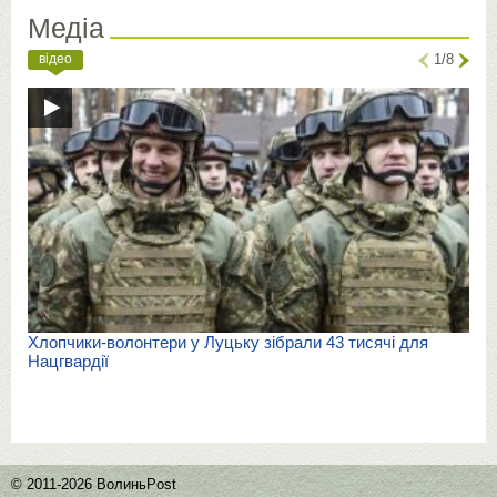
Медіа
відео
1/8
Хлопчики-волонтери у Луцьку зібрали 43 тисячі для
Нацгвардії
© 2011-2026 ВолиньPost