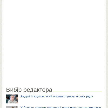
Вибір редактора
Андрій Разумовський очолив Луцьку міську раду
У Луцьку депутат селищної ради покусав патрульного