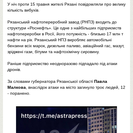
У ніч проти 15 травня жителі Рязані повідомляли про велику
кількість вибухів.
Рязанський нафтопереробний завод (РНПЗ) входить до
структури «Роснефть». Це одне з найбільших підприємств
нафтопереробки в Росії, його потужність - близько 17 млн т
нафти на рік. Рязанський НПЗ виробляє автомобільні
бензини всіх марок, дизельне паливо, авіаційний гас, мазут,
зріджені гази, бітуми та нафтохімічну сировину.
Раніше підприємство неодноразово підпадало під атаки
дронів.
За словами губернатора Рязанської області
Павла
Малкова
, внаслідок атаки на місто загинуло троє людей, 12
- поранено.